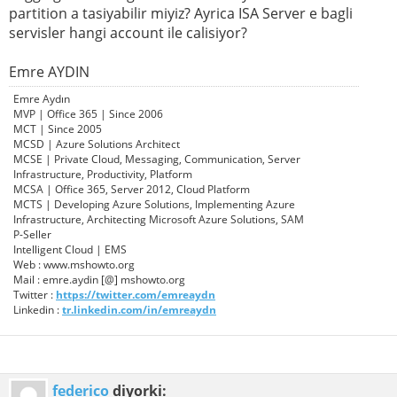
partition a tasiyabilir miyiz? Ayrica ISA Server e bagli
servisler hangi account ile calisiyor?
Emre AYDIN
Emre Aydın
MVP | Office 365 | Since 2006
MCT | Since 2005
MCSD | Azure Solutions Architect
MCSE | Private Cloud, Messaging, Communication, Server
Infrastructure, Productivity, Platform
MCSA | Office 365, Server 2012, Cloud Platform
MCTS | Developing Azure Solutions, Implementing Azure
Infrastructure, Architecting Microsoft Azure Solutions, SAM
P-Seller
Intelligent Cloud | EMS
Web : www.mshowto.org
Mail : emre.aydin [@] mshowto.org
Twitter :
https://twitter.com/emreaydn
Linkedin :
tr.linkedin.com/in/emreaydn
federico
diyorki: