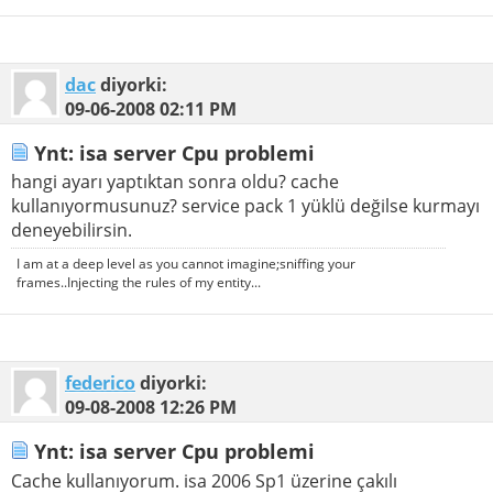
dac
diyorki:
09-06-2008
02:11 PM
Ynt: isa server Cpu problemi
hangi ayarı yaptıktan sonra oldu? cache
kullanıyormusunuz? service pack 1 yüklü değilse kurmayı
deneyebilirsin.
I am at a deep level as you cannot imagine;sniffing your
frames..Injecting the rules of my entity...
federico
diyorki:
09-08-2008
12:26 PM
Ynt: isa server Cpu problemi
Cache kullanıyorum. isa 2006 Sp1 üzerine çakılı