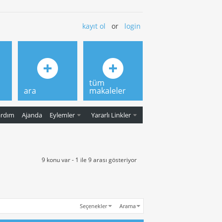
kayıt ol
or
login
tüm
ara
makaleler
ardım
Ajanda
Eylemler
Yararlı Linkler
9 konu var - 1 ile 9 arası gösteriyor
Seçenekler
Arama