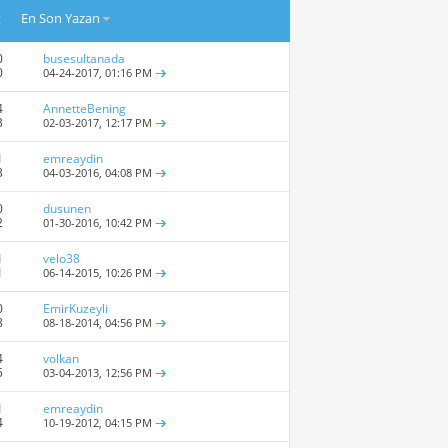
t
En Son Yazan
0
busesultanada
0
04-24-2017,
01:16 PM
4
AnnetteBening
3
02-03-2017,
12:17 PM
1
emreaydin
3
04-03-2016,
04:08 PM
0
dusunen
2
01-30-2016,
10:42 PM
1
velo38
1
06-14-2015,
10:26 PM
0
EmirKuzeyli
8
08-18-2014,
04:56 PM
4
volkan
5
03-04-2013,
12:56 PM
1
emreaydin
4
10-19-2012,
04:15 PM