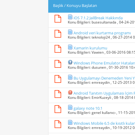
Başlık
/
Konuyu Başlatan
iOS 7.1.2 JailBreak Hakkında
Konu Bilgileri:
busesultanada
, 04-24-2
Android veri kurtarma programı
Konu Bilgileri:
teknoloji24
, 06-27-2014 
Xamarin kurulumu
Konu Bilgileri:
Vawien
, 03-06-2016 08:
Windows Phone Emulator Hatalar
Konu Bilgileri:
dusunen
, 01-30-2016 10
Bu Uygulamayı Denemeden Yeni Yı
Konu Bilgileri:
emreaydin
, 12-25-2013 
Android Tanıtım Uygulaması İçim 
Konu Bilgileri:
EmirKuzeyli
, 08-18-2014
galaxy note 10.1
Konu Bilgileri:
genel kullanıcı
, 11-15-20
Windows Mobile 6.5 de kısıtlı kulan
Konu Bilgileri:
emreaydin
, 10-19-2012 