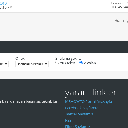
Cevaplar: 
2010
Hit: 45.64
07:15 PM
Hızlı Eri
Önek
Sıralama şekli...
Yükselen
Alçalan
yararlı linkler
 bağı olmayan bağımsız teknik bir
MSHOWTO Portal Anasayfa
Facebook Sayfamız
Twitter Sayfamız
RSS
Flickr Sayfamız