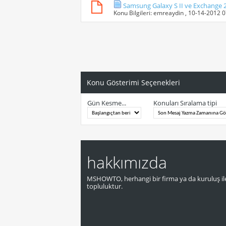
Samsung Galaxy S II ve Exchange 
Konu Bilgileri:
emreaydin
, 10-14-2012 
Konu Gösterimi Seçenekleri
Gün Kesme...
Konuları Sıralama tipi
hakkımızda
MSHOWTO, herhangi bir firma ya da kuruluş ile
topluluktur.