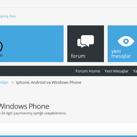
işmiş Ara
yeni
forum
mesajlar
Forum Home
Yeni Mesajlar
Y
mları
Iphone, Android ve Windows Phone
 Windows Phone
 ilgili yayınlanmış içeriğe ulaşabilirsiniz.