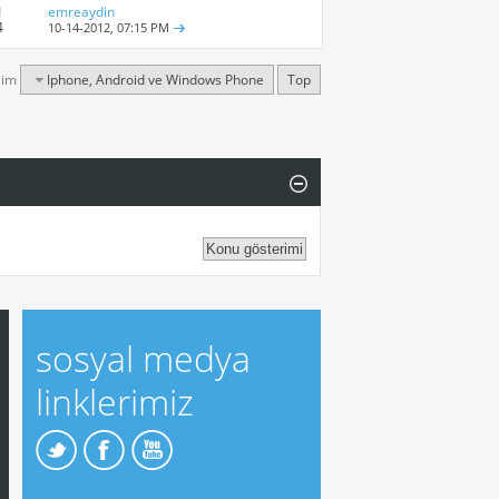
1
emreaydin
4
10-14-2012,
07:15 PM
şim
Iphone, Android ve Windows Phone
Top
sosyal medya
linklerimiz