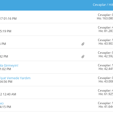
Cevaplar
/
Hi
Cevaplar: 
Hit: 163.08
017 01:16 PM
Cevaplar: 
Hit: 81.28
05:19 PM
Cevaplar: 
Hit: 43.90
15 PM
Cevaplar: 
ı
Hit: 42.59
:42 PM
Cevaplar: 
la Girmeyin!
Hit: 42.44
01:02 PM
Cevaplar: 
Fiyat Vemede Yardım
Hit: 43.00
 04:56 PM
Cevaplar: 
Hit: 61.92
12 12:40 AM
Cevaplar: 
ıcı
Hit: 41.64
04:15 PM