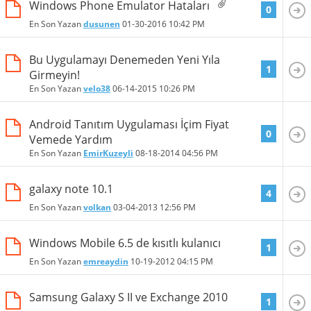
Windows Phone Emulator Hataları
0
En Son Yazan
dusunen
01-30-2016
10:42 PM
Bu Uygulamayı Denemeden Yeni Yıla
1
Girmeyin!
En Son Yazan
velo38
06-14-2015
10:26 PM
Android Tanıtım Uygulaması İçim Fiyat
0
Vemede Yardım
En Son Yazan
EmirKuzeyli
08-18-2014
04:56 PM
galaxy note 10.1
4
En Son Yazan
volkan
03-04-2013
12:56 PM
Windows Mobile 6.5 de kısıtlı kulanıcı
1
En Son Yazan
emreaydin
10-19-2012
04:15 PM
Samsung Galaxy S II ve Exchange 2010
1