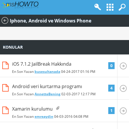
Iphone, Android ve Windows Phone
KONULAR
iOS 7.1.2 JailBreak Hakkında
0
En Son Yazan
busesultanada
04-24-2017
01:16 PM
Android veri kurtarma programı
4
En Son Yazan
AnnetteBening
02-03-2017
12:17 PM
Xamarin kurulumu
1
En Son Yazan
emreaydin
04-03-2016
04:08 PM