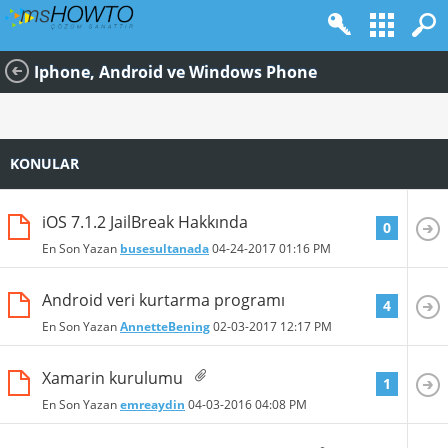
Iphone, Android ve Windows Phone
KONULAR
iOS 7.1.2 JailBreak Hakkında
0
En Son Yazan
busesultanada
04-24-2017
01:16 PM
Android veri kurtarma programı
4
En Son Yazan
AnnetteBening
02-03-2017
12:17 PM
Xamarin kurulumu
1
En Son Yazan
emreaydin
04-03-2016
04:08 PM