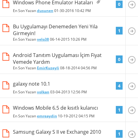
Windows Phone Emulator Hataları
0
En Son Yazan
dusunen
01-30-2016
10:42 PM
Bu Uygulamayı Denemeden Yeni Yıla
1
Girmeyin!
En Son Yazan
velo38
06-14-2015
10:26 PM
Android Tanıtım Uygulaması İçim Fiyat
0
Vemede Yardım
En Son Yazan
EmirKuzeyli
08-18-2014
04:56 PM
galaxy note 10.1
4
En Son Yazan
volkan
03-04-2013
12:56 PM
Windows Mobile 6.5 de kısıtlı kulanıcı
1
En Son Yazan
emreaydin
10-19-2012
04:15 PM
Samsung Galaxy S II ve Exchange 2010
1