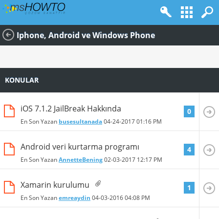
Iphone, Android ve Windows Phone
KONULAR
iOS 7.1.2 JailBreak Hakkında
0
En Son Yazan
busesultanada
04-24-2017
01:16 PM
Android veri kurtarma programı
4
En Son Yazan
AnnetteBening
02-03-2017
12:17 PM
Xamarin kurulumu
1
En Son Yazan
emreaydin
04-03-2016
04:08 PM