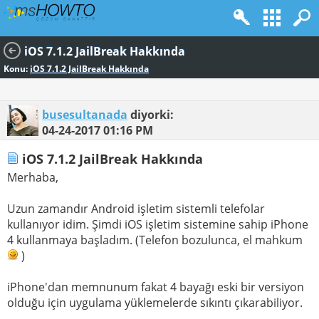
iOS 7.1.2 JailBreak Hakkında
Konu:
iOS 7.1.2 JailBreak Hakkında
busesultanada
diyorki:
04-24-2017
01:16 PM
iOS 7.1.2 JailBreak Hakkında
Merhaba,
Uzun zamandır Android işletim sistemli telefolar
kullanıyor idim. Şimdi iOS işletim sistemine sahip iPhone
4 kullanmaya başladım. (Telefon bozulunca, el mahkum
)
iPhone'dan memnunum fakat 4 bayağı eski bir versiyon
olduğu için uygulama yüklemelerde sıkıntı çıkarabiliyor.