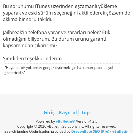
Bu sorunumu iTunes üzerinden eşzamanlı yükleme
yaparak ve eski sürüm seçeneğini aktif ederek çözsem de
aklıma bir soru takıldı.
Jailbreak'in telefona yarar ve zararları neler? Etik
olmadığını biliyorum. Bu durum ürünü garanti
kapsamından çıkarır mı?
Şimdiden teşekkür ederim.
"Hayaller bir yol, onları gerçekleştirmek için harcanan çaba ise yol
göstericidir."
Giriş
Kayıt ol
Top
Powered by
vBulletin®
Version 4.2.5
Copyright © 2026 vBulletin Solutions Inc. All rights reserved.
Search Engine Optimisation provided by
DragonByte SEO (Pro)
-
vBulletin