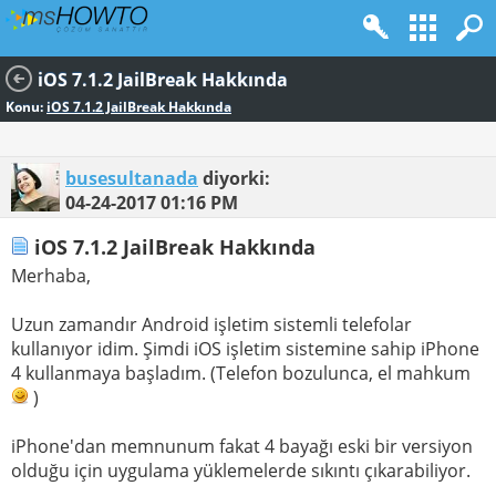
iOS 7.1.2 JailBreak Hakkında
Konu:
iOS 7.1.2 JailBreak Hakkında
busesultanada
diyorki:
04-24-2017
01:16 PM
iOS 7.1.2 JailBreak Hakkında
Merhaba,
Uzun zamandır Android işletim sistemli telefolar
kullanıyor idim. Şimdi iOS işletim sistemine sahip iPhone
4 kullanmaya başladım. (Telefon bozulunca, el mahkum
)
iPhone'dan memnunum fakat 4 bayağı eski bir versiyon
olduğu için uygulama yüklemelerde sıkıntı çıkarabiliyor.