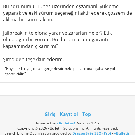
Bu sorunumu iTunes üzerinden eşzamanlı yükleme
yaparak ve eski sürüm seçeneğini aktif ederek çözsem de
aklıma bir soru takıldı.
Jailbreak'in telefona yarar ve zararları neler? Etik
olmadığını biliyorum. Bu durum ürünü garanti
kapsamından çıkarır mı?
Şimdiden teşekkür ederim.
"Hayaller bir yol, onları gerçekleştirmek için harcanan çaba ise yol
göstericidir."
Giriş
Kayıt ol
Top
Powered by
vBulletin®
Version 4.2.5
Copyright © 2026 vBulletin Solutions Inc. All rights reserved.
Search Engine Optimisation provided by
DragonByte SEO (Pro)
-
vBulletin