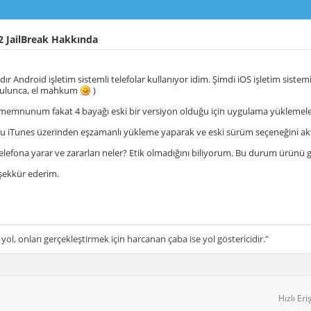
2 JailBreak Hakkında
r Android işletim sistemli telefolar kullanıyor idim. Şimdi iOS işletim sist
zulunca, el mahkum
)
emnunum fakat 4 bayağı eski bir versiyon olduğu için uygulama yüklemelerde
iTunes üzerinden eşzamanlı yükleme yaparak ve eski sürüm seçeneğini aktif
 telefona yarar ve zararları neler? Etik olmadığını biliyorum. Bu durum ürünü
şekkür ederim.
 yol, onları gerçekleştirmek için harcanan çaba ise yol göstericidir."
Hızlı Eri