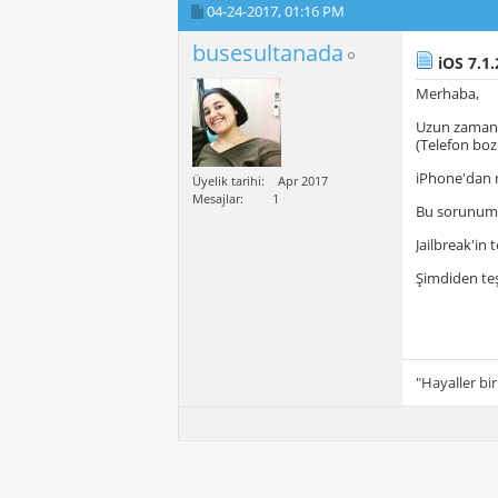
04-24-2017,
01:16 PM
busesultanada
iOS 7.1.
Merhaba,
Uzun zamandı
(Telefon bo
iPhone'dan m
Üyelik tarihi
Apr 2017
Mesajlar
1
Bu sorunumu 
Jailbreak'in
Şimdiden te
"Hayaller bir