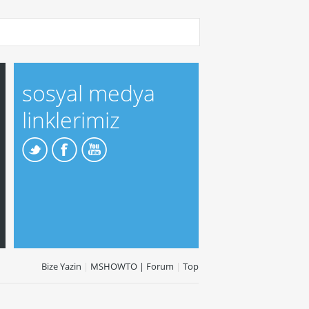
sosyal medya
linklerimiz
Bize Yazin
|
MSHOWTO | Forum
|
Top