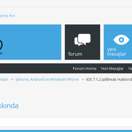
işmiş Ara
yeni
forum
mesajlar
Forum Home
Yeni Mesajlar
Y
mları
Iphone, Android ve Windows Phone
iOS 7.1.2 JailBreak Hakkın
akkında