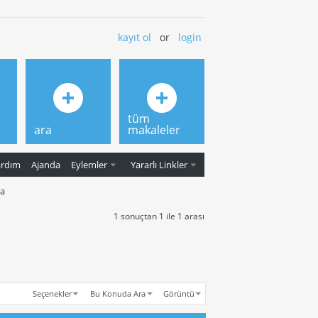
kayıt ol
or
login
tüm
ara
makaleler
ardım
Ajanda
Eylemler
Yararlı Linkler
da
1 sonuçtan 1 ile 1 arası
Seçenekler
Bu Konuda Ara
Görüntü