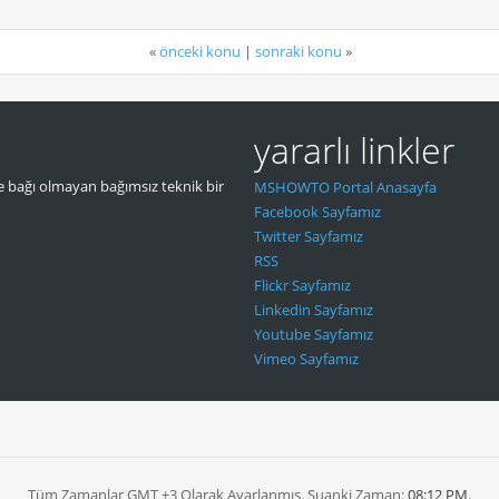
«
önceki konu
|
sonraki konu
»
yararlı linkler
 bağı olmayan bağımsız teknik bir
MSHOWTO Portal Anasayfa
Facebook Sayfamız
Twitter Sayfamız
RSS
Flickr Sayfamız
Linkedin Sayfamız
Youtube Sayfamız
Vimeo Sayfamız
Tüm Zamanlar GMT +3 Olarak Ayarlanmış. Şuanki Zaman:
08:12 PM
.