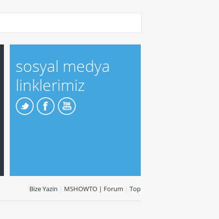
sosyal medya
linklerimiz
Bize Yazin
|
MSHOWTO | Forum
|
Top