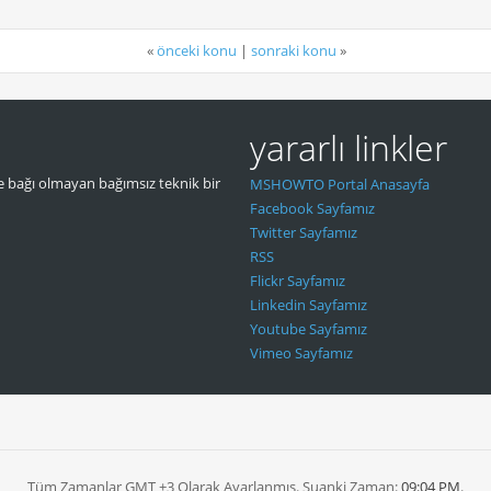
«
önceki konu
|
sonraki konu
»
yararlı linkler
 bağı olmayan bağımsız teknik bir
MSHOWTO Portal Anasayfa
Facebook Sayfamız
Twitter Sayfamız
RSS
Flickr Sayfamız
Linkedin Sayfamız
Youtube Sayfamız
Vimeo Sayfamız
Tüm Zamanlar GMT +3 Olarak Ayarlanmış. Şuanki Zaman:
09:04 PM
.