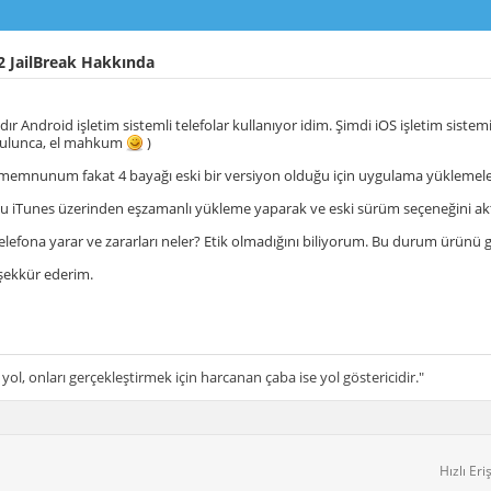
2 JailBreak Hakkında
r Android işletim sistemli telefolar kullanıyor idim. Şimdi iOS işletim sist
zulunca, el mahkum
)
emnunum fakat 4 bayağı eski bir versiyon olduğu için uygulama yüklemelerde
iTunes üzerinden eşzamanlı yükleme yaparak ve eski sürüm seçeneğini aktif
 telefona yarar ve zararları neler? Etik olmadığını biliyorum. Bu durum ürünü
şekkür ederim.
 yol, onları gerçekleştirmek için harcanan çaba ise yol göstericidir."
Hızlı Eri