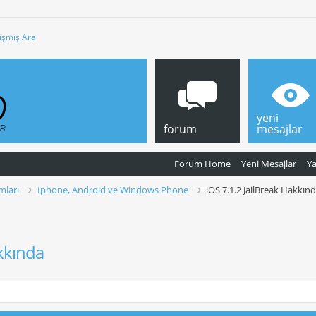
işmiş Ara
yeni
forum
mesajlar
Forum Home
Yeni Mesajlar
Y
mları
Iphone, Android ve Windows Phone
iOS 7.1.2 JailBreak Hakkın
akkında