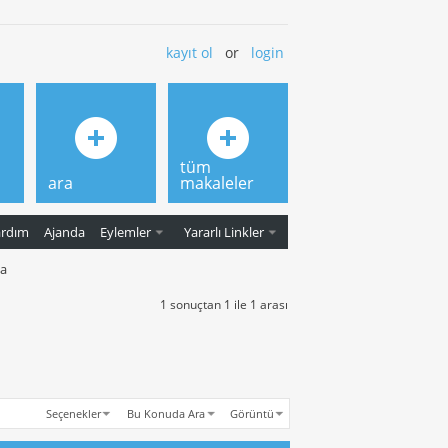
kayıt ol
or
login
tüm
ara
makaleler
ardım
Ajanda
Eylemler
Yararlı Linkler
da
1 sonuçtan 1 ile 1 arası
Seçenekler
Bu Konuda Ara
Görüntü