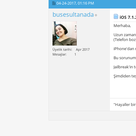
04-24-2017,
01:16 PM
busesultanada
iOS 7.1.
Merhaba,
Uzun zamandı
(Telefon bo
iPhone'dan m
Üyelik tarihi
Apr 2017
Mesajlar
1
Bu sorunumu 
Jailbreak'in
Şimdiden te
"Hayaller bir