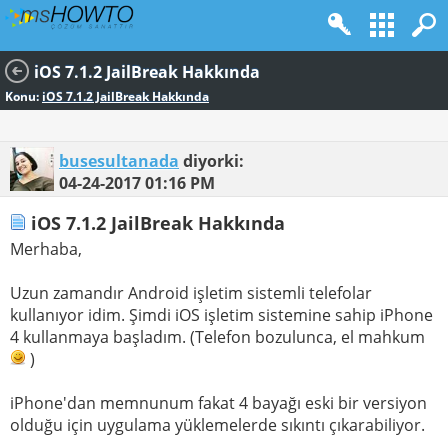
iOS 7.1.2 JailBreak Hakkında
Konu:
iOS 7.1.2 JailBreak Hakkında
busesultanada
diyorki:
04-24-2017
01:16 PM
iOS 7.1.2 JailBreak Hakkında
Merhaba,
Uzun zamandır Android işletim sistemli telefolar
kullanıyor idim. Şimdi iOS işletim sistemine sahip iPhone
4 kullanmaya başladım. (Telefon bozulunca, el mahkum
)
iPhone'dan memnunum fakat 4 bayağı eski bir versiyon
olduğu için uygulama yüklemelerde sıkıntı çıkarabiliyor.