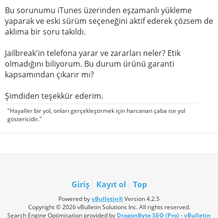
Bu sorunumu iTunes üzerinden eşzamanlı yükleme
yaparak ve eski sürüm seçeneğini aktif ederek çözsem de
aklıma bir soru takıldı.
Jailbreak'in telefona yarar ve zararları neler? Etik
olmadığını biliyorum. Bu durum ürünü garanti
kapsamından çıkarır mı?
Şimdiden teşekkür ederim.
"Hayaller bir yol, onları gerçekleştirmek için harcanan çaba ise yol
göstericidir."
Giriş
Kayıt ol
Top
Powered by
vBulletin®
Version 4.2.5
Copyright © 2026 vBulletin Solutions Inc. All rights reserved.
Search Engine Optimisation provided by
DragonByte SEO (Pro)
-
vBulletin