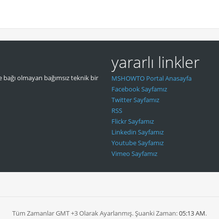
yararlı linkler
 bağı olmayan bağımsız teknik bir
MSHOWTO Portal Anasayfa
Facebook Sayfamız
Twitter Sayfamız
RSS
Flickr Sayfamız
Linkedin Sayfamız
Youtube Sayfamız
Vimeo Sayfamız
Tüm Zamanlar GMT +3 Olarak Ayarlanmış. Şuanki Zaman:
05:13 AM
.