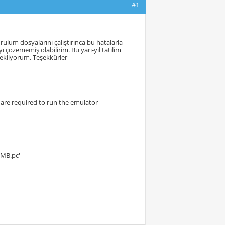
#1
lum dosyalarını çalıştırınca bu hatalarla
çözememiş olabilirim. Bu yarı-yıl tatilim
bekliyorum. Teşekkürler
 are required to run the emulator
2MB.pc'