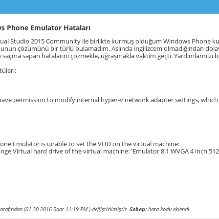
 Phone Emulator Hataları
sual Studio 2015 Community ile birlikte kurmuş olduğum Windows Phone kuru
bunun çözümünü bir türlü bulamadım. Aslında ingilizcem olmadığından dolayı 
 saçma sapan hatalarını çözmekle, uğraşmakla vaktim geçti. Yardımlarınızı 
üleri:
ave permission to modify internal hyper-v network adapter settings, which
ne Emulator is unable to set the VHD on the virtual machine:
nge Virtual hard drive of the virtual machine: 'Emulator 8.1 WVGA 4 inch 51
arafından (01-30-2016 Saat
11:19 PM
) değiştirilmiştir.
Sebep:
hata kodu eklendi