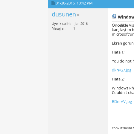
01-30-2016,
10:42 PM
dusunen
Windows
Üyelik tarihi
Jan 2016
Öncelikle Vi
Mesajlar
1
karşılaştım 
microsoft'un
Ekran görünt
Hata 1;
You do not h
dkrPG7.jpg
Hata 2;
Windows Pho
Couldn't cha
BDnrAV.jpg
Konu dusunen t