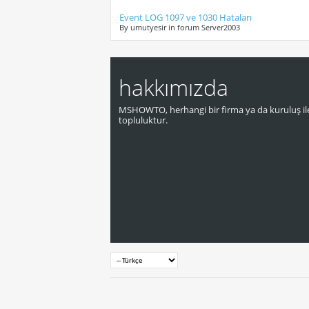
Event LOG 1097 ve 1030 Hataları
By umutyesir in forum Server2003
hakkımızda
MSHOWTO, herhangi bir firma ya da kuruluş ile
topluluktur.