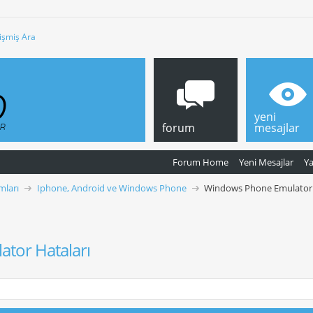
işmiş Ara
yeni
forum
mesajlar
Forum Home
Yeni Mesajlar
Y
mları
Iphone, Android ve Windows Phone
Windows Phone Emulator 
tor Hataları