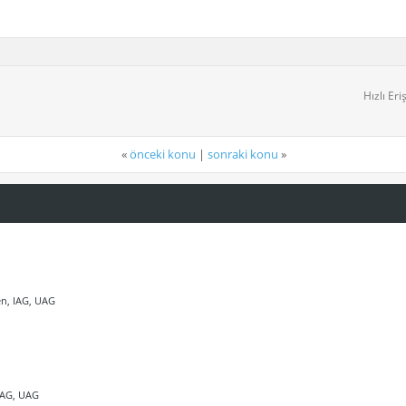
Hızlı Eri
«
önceki konu
|
sonraki konu
»
en, IAG, UAG
IAG, UAG