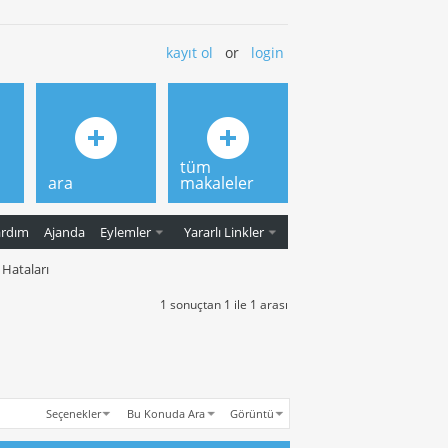
kayıt ol
or
login
tüm
ara
makaleler
ardım
Ajanda
Eylemler
Yararlı Linkler
Hataları
1 sonuçtan 1 ile 1 arası
Seçenekler
Bu Konuda Ara
Görüntü