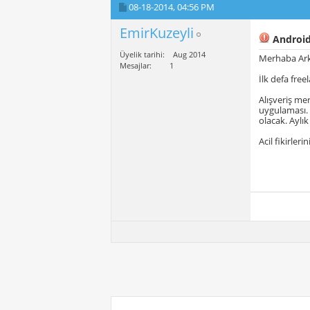
08-18-2014,
04:56 PM
EmirKuzeyli
Android
Üyelik tarihi
Aug 2014
Merhaba Ark
Mesajlar
1
İlk defa free
Alışveriş me
uygulaması. 
olacak. Aylık
Acil fikirleri