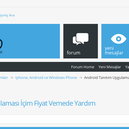
işmiş Ara
yeni
forum
mesajlar
Forum Home
Yeni Mesajlar
Y
mları
Iphone, Android ve Windows Phone
Android Tanıtım Uygulama
laması İçim Fiyat Vemede Yardım