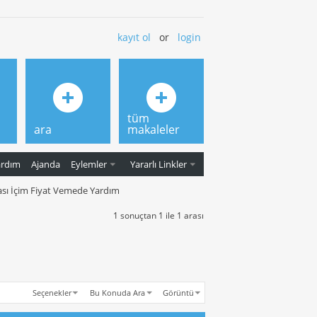
kayıt ol
or
login
tüm
ara
makaleler
ardım
Ajanda
Eylemler
Yararlı Linkler
sı İçim Fiyat Vemede Yardım
1 sonuçtan 1 ile 1 arası
Seçenekler
Bu Konuda Ara
Görüntü