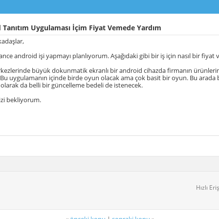
 Tanıtım Uygulaması İçim Fiyat Vemede Yardım
adaşlar,
lance android işi yapmayı planlıyorum. Aşağıdaki gibi bir iş için nasıl bir fiyat 
rkezlerinde büyük dokunmatik ekranlı bir android cihazda firmanın ürünlerin
Bu uygulamanın içinde birde oyun olacak ama çok basit bir oyun. Bu arada bu
 olarak da belli bir güncelleme bedeli de istenecek.
nizi bekliyorum.
Hızlı Eri