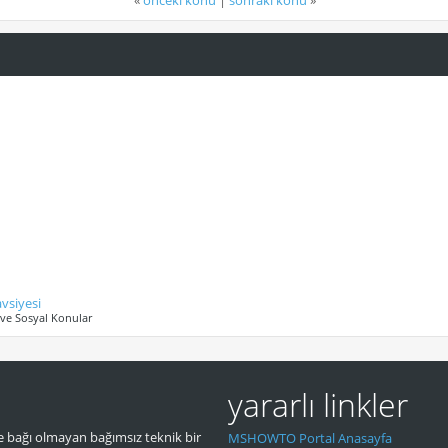
«
önceki konu
|
sonraki konu
»
avsiyesi
ve Sosyal Konular
yararlı linkler
 bağı olmayan bağımsız teknik bir
MSHOWTO Portal Anasayfa