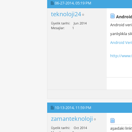
06-27-2014,
05:19 PM
teknoloji24
Android
Üyelik tarihi
Jun 2014
Android veri 
Mesajlar
1
yanlışlıkla s
Android Veri
http://www.t
10-13-2014,
11:59 PM
zamanteknoloji
Üyelik tarihi
Oct 2014
aşaıdaki link