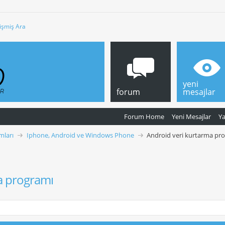
işmiş Ara
yeni
forum
mesajlar
Forum Home
Yeni Mesajlar
Y
mları
Iphone, Android ve Windows Phone
Android veri kurtarma pr
a programı