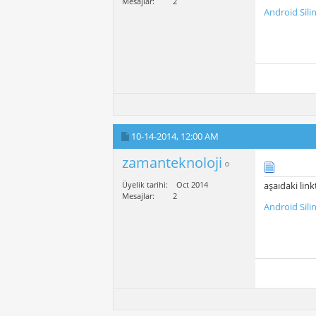
Mesajlar
2
Android Sili
10-14-2014,
12:00 AM
zamanteknoloji
Üyelik tarihi
Oct 2014
aşaıdaki link
Mesajlar
2
Android Sili