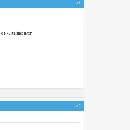
#1
 da kurtarılabiliyor
#2