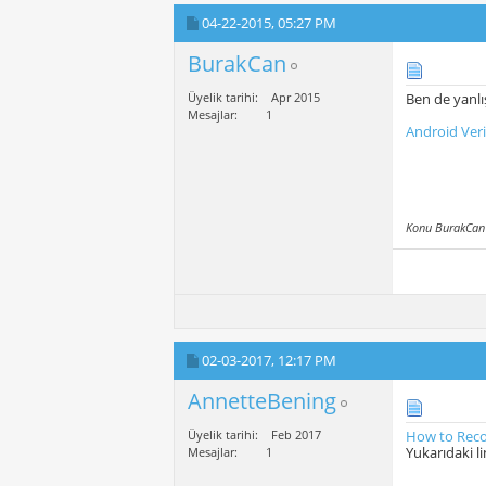
04-22-2015,
05:27 PM
BurakCan
Üyelik tarihi
Apr 2015
Ben de yanlı
Mesajlar
1
Android Veri
Konu BurakCan 
02-03-2017,
12:17 PM
AnnetteBening
Üyelik tarihi
Feb 2017
How to Reco
Yukarıdaki li
Mesajlar
1