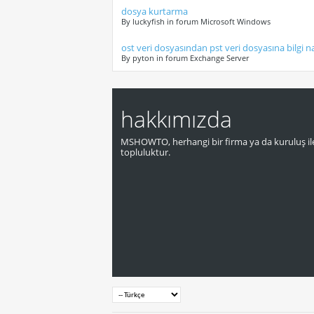
dosya kurtarma
By luckyfish in forum Microsoft Windows
ost veri dosyasından pst veri dosyasına bilgi nas
By pyton in forum Exchange Server
hakkımızda
MSHOWTO, herhangi bir firma ya da kuruluş ile
topluluktur.