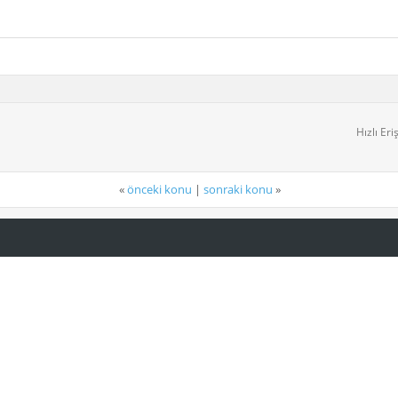
Hızlı Eri
«
önceki konu
|
sonraki konu
»