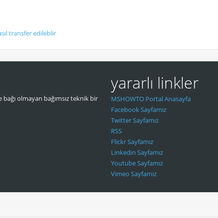
ıl transfer edileblir
yararlı linkler
 bağı olmayan bağımsız teknik bir
MSHOWTO Portal Anasayfa
Facebook Sayfamız
Twitter Sayfamız
RSS
Flickr Sayfamız
Linkedin Sayfamız
Youtube Sayfamız
Vimeo Sayfamız