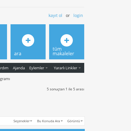
kayıt ol
or
login
tüm
ara
makaleler
ardım
Ajanda
Eylemler
Yararlı Linkler
ogramı
5 sonuçtan 1 ile 5 arası
Seçenekler
Bu Konuda Ara
Görüntü