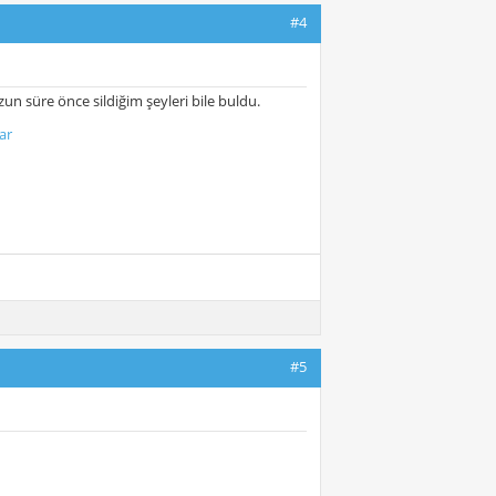
#4
un süre önce sildiğim şeyleri bile buldu.
ar
#5