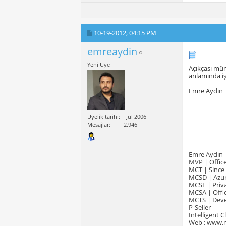
10-19-2012,
04:15 PM
emreaydin
Yeni Üye
Açıkçası mü
anlamında iş
Emre Aydın
Üyelik tarihi
Jul 2006
Mesajlar
2.946
Emre Aydın
MVP | Office
MCT | Since
MCSD | Azur
MCSE | Priva
MCSA | Offic
MCTS | Devel
P-Seller
Intelligent 
Web : www.