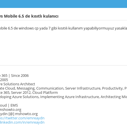
Mobile 6.5 de kısıtlı kulanıcı
le 6.5 de windows cp yada 7 gibi kısıtılı kullanım yapabiliyormuyuz yasaklam
 365 | Since 2006
 2005
e Solutions Architect
te Cloud, Messaging, Communication, Server Infrastructure, Productivity, 
e 365, Server 2012, Cloud Platform
oping Azure Solutions, Implementing Azure Infrastructure, Architecting Mi
Cloud | EMS
mshowto.org
.aydin [@] mshowto.org
ps://twitter.com/emreaydn
.linkedin.com/in/emreaydn