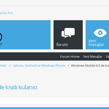
işmiş Ara
yeni
forum
mesajlar
Forum Home
Yeni Mesajlar
Y
mları
Iphone, Android ve Windows Phone
Windows Mobile 6.5 de kısıt
kısıtlı kulanıcı