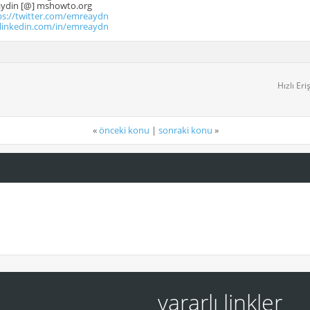
.aydin [@] mshowto.org
ps://twitter.com/emreaydn
.linkedin.com/in/emreaydn
Hızlı Eri
«
önceki konu
|
sonraki konu
»
yararlı linkler