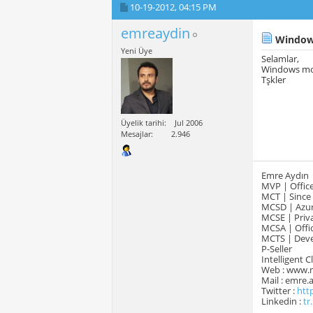
10-19-2012,
04:15 PM
emreaydin
Windows 
Yeni Üye
Selamlar,
Windows mobi
Tşkler
Üyelik tarihi
Jul 2006
Mesajlar
2.946
Emre Aydın
MVP | Office
MCT | Since
MCSD | Azur
MCSE | Priva
MCSA | Offic
MCTS | Devel
P-Seller
Intelligent 
Web : www.
Mail : emre
Twitter :
htt
Linkedin :
tr