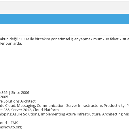
mkün değil. SCCM ile bir takım yonetimsel işler yapmak mumkun fakat kısıt
ler bunlarda.
 365 | Since 2006
 2005
e Solutions Architect
te Cloud, Messaging, Communication, Server Infrastructure, Productivity, 
e 365, Server 2012, Cloud Platform
oping Azure Solutions, Implementing Azure Infrastructure, Architecting Mi
Cloud | EMS
mshowto.org