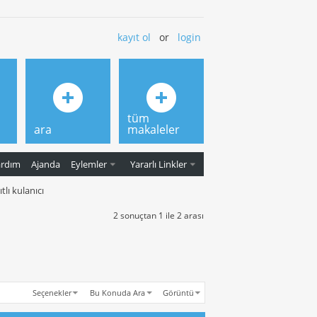
kayıt ol
or
login
tüm
ara
makaleler
ardım
Ajanda
Eylemler
Yararlı Linkler
lı kulanıcı
2 sonuçtan 1 ile 2 arası
Seçenekler
Bu Konuda Ara
Görüntü