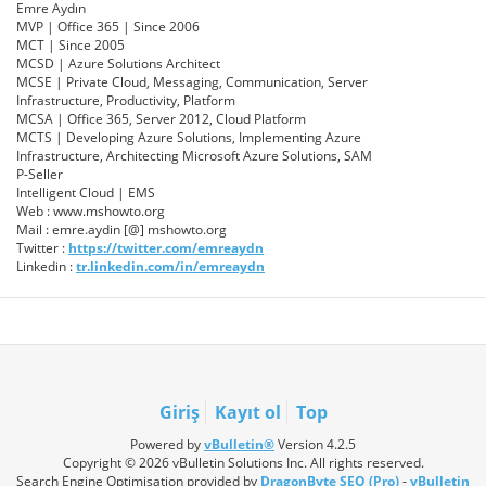
Emre Aydın
MVP | Office 365 | Since 2006
MCT | Since 2005
MCSD | Azure Solutions Architect
MCSE | Private Cloud, Messaging, Communication, Server
Infrastructure, Productivity, Platform
MCSA | Office 365, Server 2012, Cloud Platform
MCTS | Developing Azure Solutions, Implementing Azure
Infrastructure, Architecting Microsoft Azure Solutions, SAM
P-Seller
Intelligent Cloud | EMS
Web : www.mshowto.org
Mail : emre.aydin [@] mshowto.org
Twitter :
https://twitter.com/emreaydn
Linkedin :
tr.linkedin.com/in/emreaydn
Giriş
Kayıt ol
Top
Powered by
vBulletin®
Version 4.2.5
Copyright © 2026 vBulletin Solutions Inc. All rights reserved.
Search Engine Optimisation provided by
DragonByte SEO (Pro)
-
vBulletin