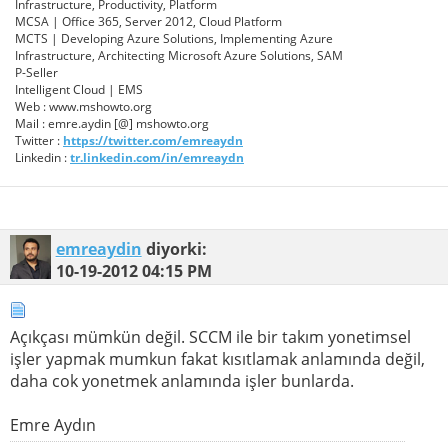
Infrastructure, Productivity, Platform
MCSA | Office 365, Server 2012, Cloud Platform
MCTS | Developing Azure Solutions, Implementing Azure
Infrastructure, Architecting Microsoft Azure Solutions, SAM
P-Seller
Intelligent Cloud | EMS
Web : www.mshowto.org
Mail : emre.aydin [@] mshowto.org
Twitter :
https://twitter.com/emreaydn
Linkedin :
tr.linkedin.com/in/emreaydn
emreaydin
diyorki:
10-19-2012
04:15 PM
Açıkçası mümkün değil. SCCM ile bir takım yonetimsel
işler yapmak mumkun fakat kısıtlamak anlamında değil,
daha cok yonetmek anlamında işler bunlarda.
Emre Aydın