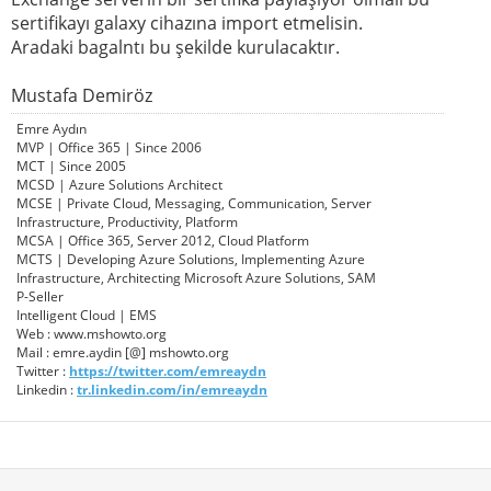
sertifikayı galaxy cihazına import etmelisin.
Aradaki bagalntı bu şekilde kurulacaktır.
Mustafa Demiröz
Emre Aydın
MVP | Office 365 | Since 2006
MCT | Since 2005
MCSD | Azure Solutions Architect
MCSE | Private Cloud, Messaging, Communication, Server
Infrastructure, Productivity, Platform
MCSA | Office 365, Server 2012, Cloud Platform
MCTS | Developing Azure Solutions, Implementing Azure
Infrastructure, Architecting Microsoft Azure Solutions, SAM
P-Seller
Intelligent Cloud | EMS
Web : www.mshowto.org
Mail : emre.aydin [@] mshowto.org
Twitter :
https://twitter.com/emreaydn
Linkedin :
tr.linkedin.com/in/emreaydn