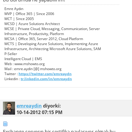
Emre Aydın
MVP | Office 365 | Since 2006
MCT | Since 2005
MCSD | Azure Solutions Architect
MCSE | Private Cloud, Messaging, Communication, Server
Infrastructure, Productivity, Platform
MCSA | Office 365, Server 2012, Cloud Platform
MCTS | Developing Azure Solutions, Implementing Azure
Infrastructure, Architecting Microsoft Azure Solutions, SAM
P-Seller
Intelligent Cloud | EMS
Web : www.mshowto.org
Mail : emre.aydin [@] mshowto.org
Twitter :
https://twitter.com/emreaydn
Linkedin :
tr.linkedin.com/in/emreaydn
emreaydin
diyorki:
10-14-2012
07:15 PM
Exchange serverın bir sertifika paylaşıyor olmalı bu