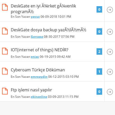
DeskGate en iyi Ã¾irket gÃ¼venlik
0
programÃ½
En Son Yazan
yavuz
06-09-2018
10:01 PM
DeskGate dosya backup yazÃ½lÃ½mÃ½
0
En Son Yazan
Gervaso
08-30-2017
07:56 PM
IOT(internet of things) NEDİR?
2
En Son Yazan
eniac
06-19-2015
09:42 AM
Cyberoam Türkçe Döküman
1
En Son Yazan
emreaydin
06-12-2015
03:10 PM
Ftp işlemi nasıl yapılır
0
En Son Yazan
ekinonline
03-09-2013
11:15 PM