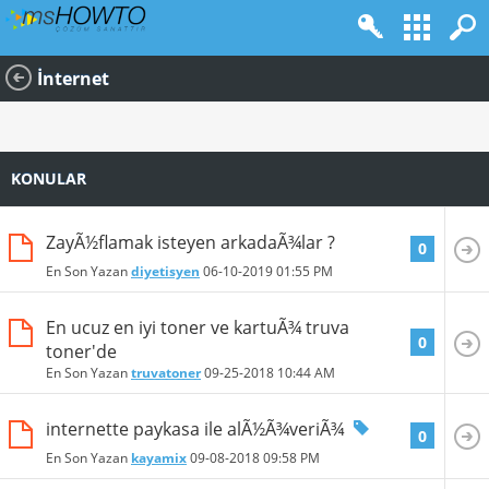
İnternet
KONULAR
ZayÃ½flamak isteyen arkadaÃ¾lar ?
0
En Son Yazan
diyetisyen
06-10-2019
01:55 PM
En ucuz en iyi toner ve kartuÃ¾ truva
0
toner'de
En Son Yazan
truvatoner
09-25-2018
10:44 AM
internette paykasa ile alÃ½Ã¾veriÃ¾
0
En Son Yazan
kayamix
09-08-2018
09:58 PM