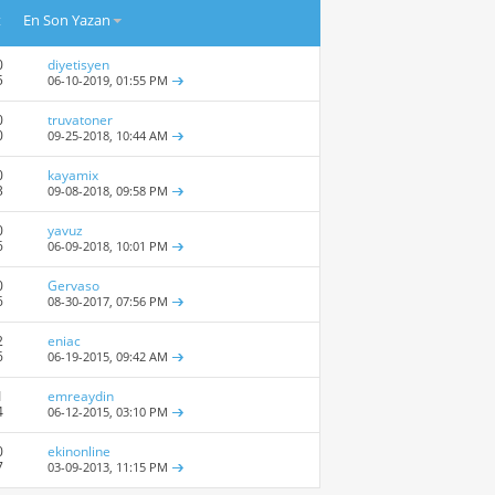
t
En Son Yazan
0
diyetisyen
5
06-10-2019,
01:55 PM
0
truvatoner
0
09-25-2018,
10:44 AM
0
kayamix
3
09-08-2018,
09:58 PM
0
yavuz
6
06-09-2018,
10:01 PM
0
Gervaso
6
08-30-2017,
07:56 PM
2
eniac
6
06-19-2015,
09:42 AM
1
emreaydin
4
06-12-2015,
03:10 PM
0
ekinonline
7
03-09-2013,
11:15 PM