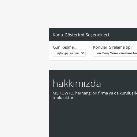
Konu Gösterimi Seçenekleri
Gün Kesme...
Konuları Sıralama tipi
hakkımızda
MSHOWTO, herhangi bir firma ya da kuruluş ile
topluluktur.