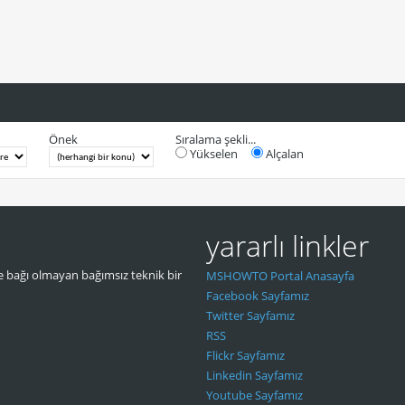
Önek
Sıralama şekli...
Yükselen
Alçalan
yararlı linkler
 bağı olmayan bağımsız teknik bir
MSHOWTO Portal Anasayfa
Facebook Sayfamız
Twitter Sayfamız
RSS
Flickr Sayfamız
Linkedin Sayfamız
Youtube Sayfamız