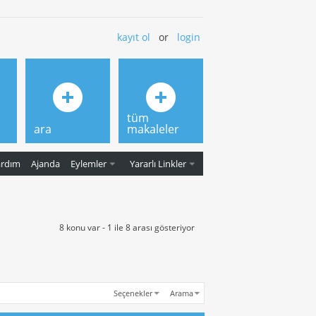
kayıt ol
or
login
tüm
ara
makaleler
ardım
Ajanda
Eylemler
Yararlı Linkler
8 konu var - 1 ile 8 arası gösteriyor
Seçenekler
Arama