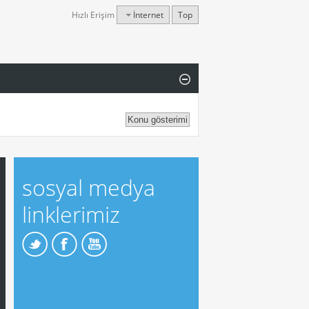
Hızlı Erişim
İnternet
Top
sosyal medya
linklerimiz