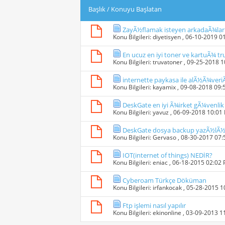
Başlık
/
Konuyu Başlatan
ZayÃ½flamak isteyen arkadaÃ¾lar
Konu Bilgileri:
diyetisyen
, 06-10-2019 0
En ucuz en iyi toner ve kartuÃ¾ tr
Konu Bilgileri:
truvatoner
, 09-25-2018 
internette paykasa ile alÃ½Ã¾ver
Konu Bilgileri:
kayamix
, 09-08-2018 09
DeskGate en iyi Ã¾irket gÃ¼venl
Konu Bilgileri:
yavuz
, 06-09-2018 10:01
DeskGate dosya backup yazÃ½l
Konu Bilgileri:
Gervaso
, 08-30-2017 07
IOT(internet of things) NEDİR?
Konu Bilgileri:
eniac
, 06-18-2015 02:02
Cyberoam Türkçe Döküman
Konu Bilgileri:
irfankocak
, 05-28-2015 
Ftp işlemi nasıl yapılır
Konu Bilgileri:
ekinonline
, 03-09-2013 1