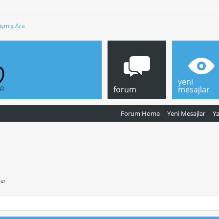
işmiş Ara
yeni
forum
mesajlar
Forum Home
Yeni Mesajlar
Y
ler