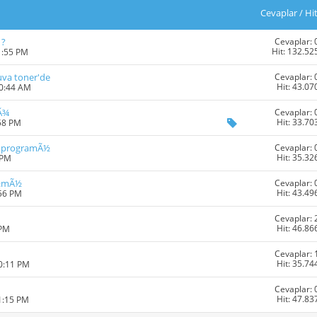
Cevaplar
/
Hi
Cevaplar: 
 ?
Hit: 132.52
1:55 PM
Cevaplar: 
uva toner'de
Hit: 43.07
10:44 AM
Cevaplar: 
iÃ¾
Hit: 33.70
:58 PM
Cevaplar: 
ik programÃ½
Hit: 35.32
 PM
Cevaplar: 
Ã½mÃ½
Hit: 43.49
:56 PM
Cevaplar: 
Hit: 46.86
 PM
Cevaplar: 
Hit: 35.74
10:11 PM
Cevaplar: 
Hit: 47.83
1:15 PM