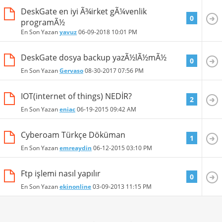
DeskGate en iyi Ã¾irket gÃ¼venlik
0
programÃ½
En Son Yazan
yavuz
06-09-2018
10:01 PM
DeskGate dosya backup yazÃ½lÃ½mÃ½
0
En Son Yazan
Gervaso
08-30-2017
07:56 PM
IOT(internet of things) NEDİR?
2
En Son Yazan
eniac
06-19-2015
09:42 AM
Cyberoam Türkçe Döküman
1
En Son Yazan
emreaydin
06-12-2015
03:10 PM
Ftp işlemi nasıl yapılır
0
En Son Yazan
ekinonline
03-09-2013
11:15 PM