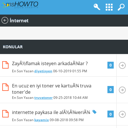
İnternet
KONULAR
ZayÃ½flamak isteyen arkadaÃ¾lar ?
0
En Son Yazan
diyetisyen
06-10-2019
01:55 PM
En ucuz en iyi toner ve kartuÃ¾ truva
0
toner'de
En Son Yazan
truvatoner
09-25-2018
10:44 AM
internette paykasa ile alÃ½Ã¾veriÃ¾
0
En Son Yazan
kayamix
09-08-2018
09:58 PM