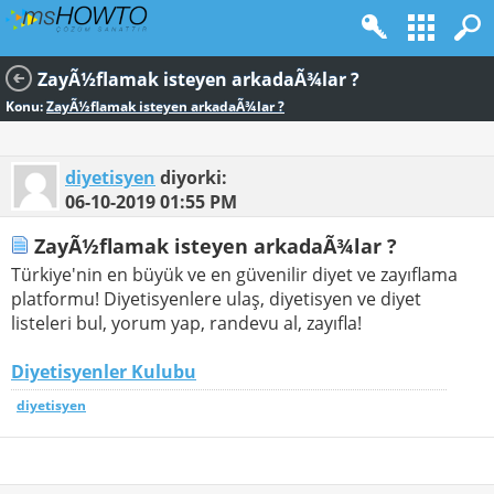
ZayÃ½flamak isteyen arkadaÃ¾lar ?
Konu:
ZayÃ½flamak isteyen arkadaÃ¾lar ?
diyetisyen
diyorki:
06-10-2019
01:55 PM
ZayÃ½flamak isteyen arkadaÃ¾lar ?
Türkiye'nin en büyük ve en güvenilir diyet ve zayıflama
platformu! Diyetisyenlere ulaş, diyetisyen ve diyet
listeleri bul, yorum yap, randevu al, zayıfla!
Diyetisyenler Kulubu
diyetisyen