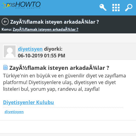
ZayÃ½flamak isteyen arkadaÃ¾lar ?
Konu:
ZayÃ½flamak isteyen arkadaÃ¾lar ?
diyetisyen
diyorki:
06-10-2019
01:55 PM
ZayÃ½flamak isteyen arkadaÃ¾lar ?
Türkiye'nin en büyük ve en güvenilir diyet ve zayıflama
platformu! Diyetisyenlere ulaş, diyetisyen ve diyet
listeleri bul, yorum yap, randevu al, zayıfla!
Diyetisyenler Kulubu
diyetisyen