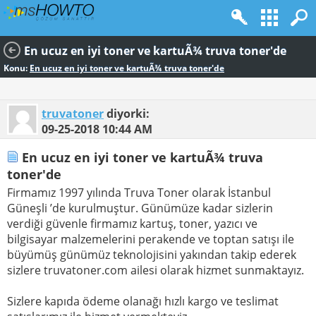
En ucuz en iyi toner ve kartuÃ¾ truva toner'de
Konu:
En ucuz en iyi toner ve kartuÃ¾ truva toner'de
truvatoner
diyorki:
09-25-2018
10:44 AM
En ucuz en iyi toner ve kartuÃ¾ truva
toner'de
Firmamız 1997 yılında Truva Toner olarak İstanbul
Güneşli ’de kurulmuştur. Günümüze kadar sizlerin
verdiği güvenle firmamız kartuş, toner, yazıcı ve
bilgisayar malzemelerini perakende ve toptan satışı ile
büyümüş günümüz teknolojisini yakından takip ederek
sizlere truvatoner.com ailesi olarak hizmet sunmaktayız.
Sizlere kapıda ödeme olanağı hızlı kargo ve teslimat