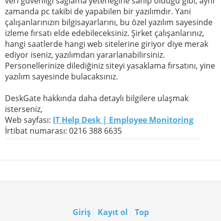
veri güvenliği sağlama yeteneğine sahip olduğu gibi, aynı
zamanda pc takibi de yapabilen bir yazılımdır. Yani
çalışanlarınızın bilgisayarlarını, bu özel yazılım sayesinde
izleme fırsatı elde edebileceksiniz. Şirket çalışanlarınız,
hangi saatlerde hangi web sitelerine giriyor diye merak
ediyor iseniz, yazılımdan yararlanabilirsiniz.
Personellerinize dilediğiniz siteyi yasaklama fırsatını, yine
yazılım sayesinde bulacaksınız.
DeskGate hakkında daha detaylı bilgilere ulaşmak
isterseniz,
Web sayfası:
IT Help Desk | Employee Monitoring
İrtibat numarası: 0216 388 6635
Giriş
Kayıt ol
Top