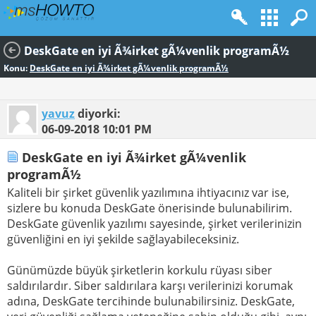
DeskGate en iyi Ã¾irket gÃ¼venlik programÃ½
Konu:
DeskGate en iyi Ã¾irket gÃ¼venlik programÃ½
yavuz
diyorki:
06-09-2018
10:01 PM
DeskGate en iyi Ã¾irket gÃ¼venlik
programÃ½
Kaliteli bir şirket güvenlik yazılımına ihtiyacınız var ise,
sizlere bu konuda DeskGate önerisinde bulunabilirim.
DeskGate güvenlik yazılımı sayesinde, şirket verilerinizin
güvenliğini en iyi şekilde sağlayabileceksiniz.
Günümüzde büyük şirketlerin korkulu rüyası siber
saldırılardır. Siber saldırılara karşı verilerinizi korumak
adına, DeskGate tercihinde bulunabilirsiniz. DeskGate,