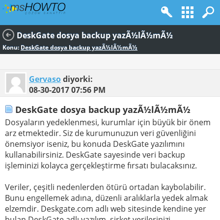
DeskGate dosya backup yazÃ½lÃ½mÃ½
Konu:
DeskGate dosya backup yazÃ½lÃ½mÃ½
Gervaso
diyorki:
08-30-2017
07:56 PM
DeskGate dosya backup yazÃ½lÃ½mÃ½
Dosyaların yedeklenmesi, kurumlar için büyük bir önem
arz etmektedir. Siz de kurumunuzun veri güvenliğini
önemsiyor iseniz, bu konuda DeskGate yazılımını
kullanabilirsiniz. DeskGate sayesinde veri backup
işleminizi kolayca gerçekleştirme fırsatı bulacaksınız.
Veriler, çeşitli nedenlerden ötürü ortadan kaybolabilir.
Bunu engellemek adına, düzenli aralıklarla yedek almak
elzemdir. Deskgate.com adlı web sitesinde kendine yer
bulan DeskGate adlı yazılım, şirket verilerinizi