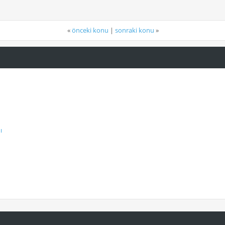
«
önceki konu
|
sonraki konu
»
ı