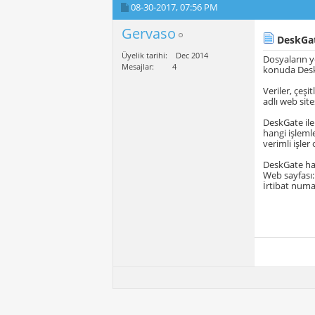
08-30-2017,
07:56 PM
Gervaso
DeskGa
Üyelik tarihi
Dec 2014
Dosyaların y
Mesajlar
4
konuda DeskG
Veriler, çeş
adlı web sit
DeskGate ile 
hangi işlemle
verimli işler
DeskGate hak
Web sayfası
İrtibat numa