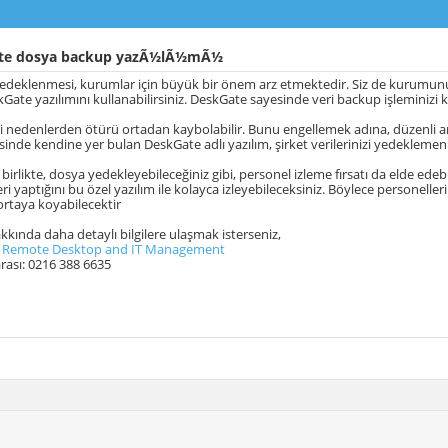
te dosya backup yazÃ½lÃ½mÃ½
edeklenmesi, kurumlar için büyük bir önem arz etmektedir. Siz de kurumunu
ate yazılımını kullanabilirsiniz. DeskGate sayesinde veri backup işleminizi ko
itli nedenlerden ötürü ortadan kaybolabilir. Bunu engellemek adına, düzenli 
esinde kendine yer bulan DeskGate adlı yazılım, şirket verilerinizi yedeklemeni
birlikte, dosya yedekleyebileceğiniz gibi, personel izleme fırsatı da elde edebil
ri yaptığını bu özel yazılım ile kolayca izleyebileceksiniz. Böylece personelle
 ortaya koyabilecektir
kında daha detaylı bilgilere ulaşmak isterseniz,
:
Remote Desktop and IT Management
rası: 0216 388 6635