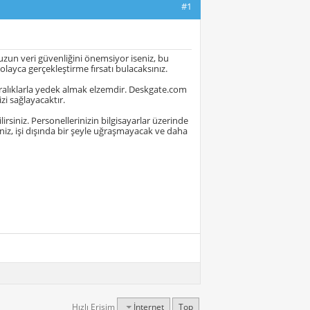
#1
zun veri güvenliğini önemsiyor iseniz, bu
layca gerçekleştirme fırsatı bulacaksınız.
aralıklarla yedek almak elzemdir. Deskgate.com
zi sağlayacaktır.
irsiniz. Personellerinizin bilgisayarlar üzerinde
riniz, işi dışında bir şeyle uğraşmayacak ve daha
Hızlı Erişim
İnternet
Top