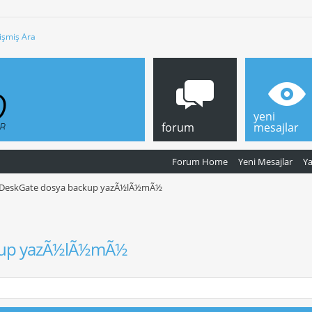
işmiş Ara
yeni
forum
mesajlar
Forum Home
Yeni Mesajlar
Y
DeskGate dosya backup yazÃ½lÃ½mÃ½
kup yazÃ½lÃ½mÃ½