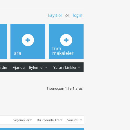
kayıt ol
or
login
tüm
ara
makaleler
ardım
Ajanda
Eylemler
Yararlı Linkler
1 sonuçtan 1 ile 1 arası
Seçenekler
Bu Konuda Ara
Görüntü