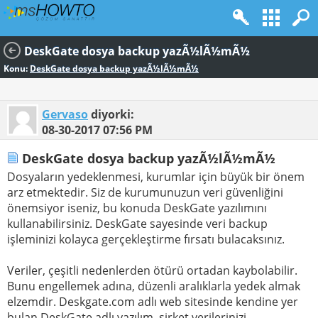
DeskGate dosya backup yazÃ½lÃ½mÃ½
Konu:
DeskGate dosya backup yazÃ½lÃ½mÃ½
Gervaso
diyorki:
08-30-2017
07:56 PM
DeskGate dosya backup yazÃ½lÃ½mÃ½
Dosyaların yedeklenmesi, kurumlar için büyük bir önem
arz etmektedir. Siz de kurumunuzun veri güvenliğini
önemsiyor iseniz, bu konuda DeskGate yazılımını
kullanabilirsiniz. DeskGate sayesinde veri backup
işleminizi kolayca gerçekleştirme fırsatı bulacaksınız.
Veriler, çeşitli nedenlerden ötürü ortadan kaybolabilir.
Bunu engellemek adına, düzenli aralıklarla yedek almak
elzemdir. Deskgate.com adlı web sitesinde kendine yer
bulan DeskGate adlı yazılım, şirket verilerinizi