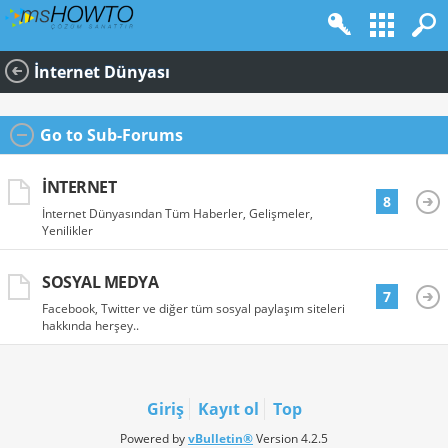
İnternet Dünyası
Go to Sub-Forums
İNTERNET
8
İnternet Dünyasından Tüm Haberler, Gelişmeler,
Yenilikler
SOSYAL MEDYA
7
Facebook, Twitter ve diğer tüm sosyal paylaşım siteleri
hakkında herşey..
Giriş
Kayıt ol
Top
Powered by
vBulletin®
Version 4.2.5