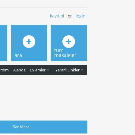
kayıt ol
or
login
tüm
ara
makaleler
ardım
Ajanda
Eylemler
Yararlı Linkler
Son Mesaj