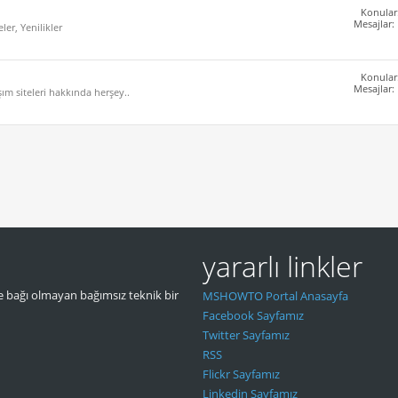
Konular
Mesajlar:
er, Yenilikler
Konular
Mesajlar:
ım siteleri hakkında herşey..
yararlı linkler
 bağı olmayan bağımsız teknik bir
MSHOWTO Portal Anasayfa
Facebook Sayfamız
Twitter Sayfamız
RSS
Flickr Sayfamız
Linkedin Sayfamız