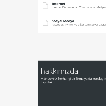
İnternet
İnternet Dünyasından Tüm Haberler, Gelişmel
Sosyal Medya
Facebook, Twitter ve diğer tüm sosyal paylaş
hakkımızda
MSHOWTO, herhangi bir firma ya da kuruluş ile
topluluktur.