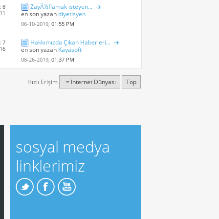
ZayÃ½flamak isteyen...
: 8
 11
en son yazan
diyetisyen
06-10-2019,
01:55 PM
Hakkımızda Çıkan Haberleri...
: 7
 16
en son yazan
Kayasoft
08-26-2019,
01:37 PM
Hızlı Erişim
İnternet Dünyası
Top
sosyal medya
linklerimiz