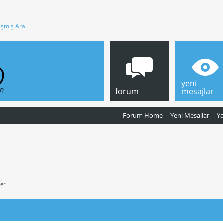
işmiş Ara
yeni
forum
mesajlar
Forum Home
Yeni Mesajlar
Y
ler