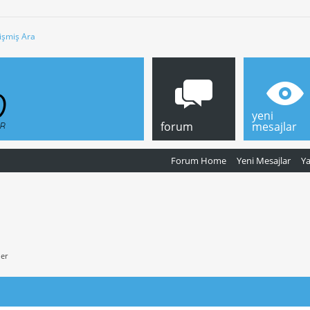
işmiş Ara
yeni
forum
mesajlar
Forum Home
Yeni Mesajlar
Y
ler