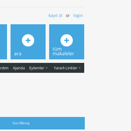
kayıt ol
or
login
tüm
ara
makaleler
ardım
Ajanda
Eylemler
Yararlı Linkler
Son Mesaj