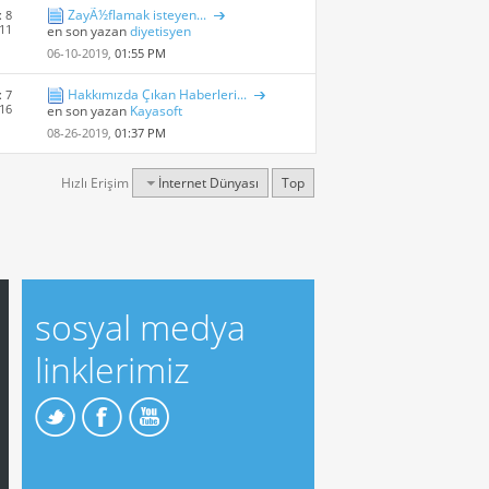
ZayÃ½flamak isteyen...
: 8
 11
en son yazan
diyetisyen
06-10-2019,
01:55 PM
Hakkımızda Çıkan Haberleri...
: 7
 16
en son yazan
Kayasoft
08-26-2019,
01:37 PM
Hızlı Erişim
İnternet Dünyası
Top
sosyal medya
linklerimiz