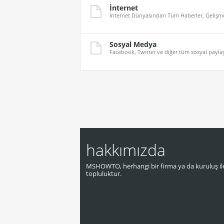
İnternet
İnternet Dünyasından Tüm Haberler, Gelişmel
Sosyal Medya
Facebook, Twitter ve diğer tüm sosyal paylaş
hakkımızda
MSHOWTO, herhangi bir firma ya da kuruluş ile
topluluktur.