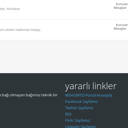
Konular
Mesajlar:
er, Yenilikler
Konular
Mesajlar:
ım siteleri hakkında herşey..
yararlı linkler
 bağı olmayan bağımsız teknik bir
MSHOWTO Portal Anasayfa
Facebook Sayfamız
Twitter Sayfamız
RSS
Flickr Sayfamız
Linkedin Sayfamız