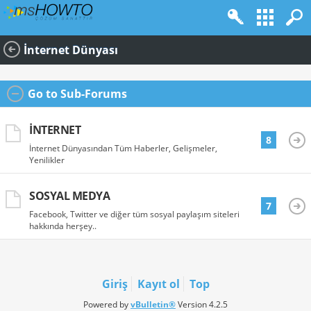
İnternet Dünyası
Go to Sub-Forums
İNTERNET
8
İnternet Dünyasından Tüm Haberler, Gelişmeler,
Yenilikler
SOSYAL MEDYA
7
Facebook, Twitter ve diğer tüm sosyal paylaşım siteleri
hakkında herşey..
Giriş
Kayıt ol
Top
Powered by
vBulletin®
Version 4.2.5