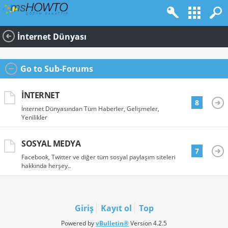
İnternet Dünyası
Go to Sub-Forums
İNTERNET
8
İnternet Dünyasından Tüm Haberler, Gelişmeler,
Yenilikler
SOSYAL MEDYA
7
Facebook, Twitter ve diğer tüm sosyal paylaşım siteleri
hakkında herşey..
Giriş
Kayıt ol
Top
Powered by
vBulletin®
Version 4.2.5