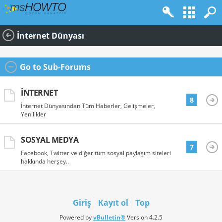
İnternet Dünyası
Go to Sub-Forums
İNTERNET
8
İnternet Dünyasından Tüm Haberler, Gelişmeler,
Yenilikler
SOSYAL MEDYA
7
Facebook, Twitter ve diğer tüm sosyal paylaşım siteleri
hakkında herşey..
Giriş
Kayıt ol
Top
Powered by
vBulletin®
Version 4.2.5