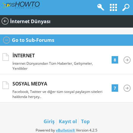
İnternet Dünyası
Go to Sub-Forums
İNTERNET
8
İnternet Dünyasından Tüm Haberler, Gelişmeler,
Yenilikler
SOSYAL MEDYA
7
Facebook, Twitter ve diğer tüm sosyal paylaşım siteleri
hakkında herşey..
Giriş
Kayıt ol
Top
Powered by
vBulletin®
Version 4.2.5