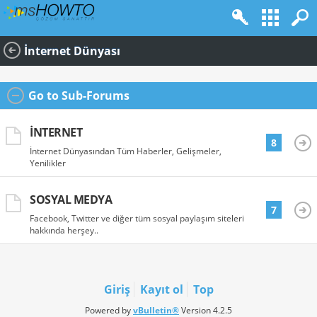
İnternet Dünyası
Go to Sub-Forums
İNTERNET
8
İnternet Dünyasından Tüm Haberler, Gelişmeler,
Yenilikler
SOSYAL MEDYA
7
Facebook, Twitter ve diğer tüm sosyal paylaşım siteleri
hakkında herşey..
Giriş
Kayıt ol
Top
Powered by
vBulletin®
Version 4.2.5