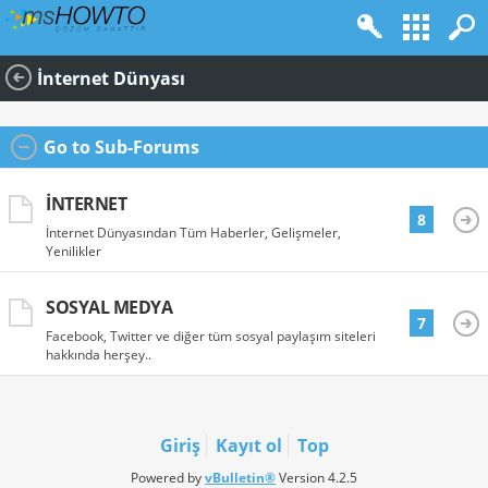
İnternet Dünyası
Go to Sub-Forums
İNTERNET
8
İnternet Dünyasından Tüm Haberler, Gelişmeler,
Yenilikler
SOSYAL MEDYA
7
Facebook, Twitter ve diğer tüm sosyal paylaşım siteleri
hakkında herşey..
Giriş
Kayıt ol
Top
Powered by
vBulletin®
Version 4.2.5