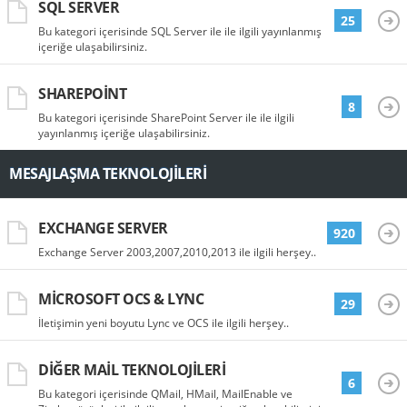
SQL SERVER
25
Bu kategori içerisinde SQL Server ile ile ilgili yayınlanmış
içeriğe ulaşabilirsiniz.
SHAREPOINT
8
Bu kategori içerisinde SharePoint Server ile ile ilgili
yayınlanmış içeriğe ulaşabilirsiniz.
MESAJLAŞMA TEKNOLOJILERI
EXCHANGE SERVER
920
Exchange Server 2003,2007,2010,2013 ile ilgili herşey..
MICROSOFT OCS & LYNC
29
İletişimin yeni boyutu Lync ve OCS ile ilgili herşey..
DIĞER MAIL TEKNOLOJILERI
6
Bu kategori içerisinde QMail, HMail, MailEnable ve