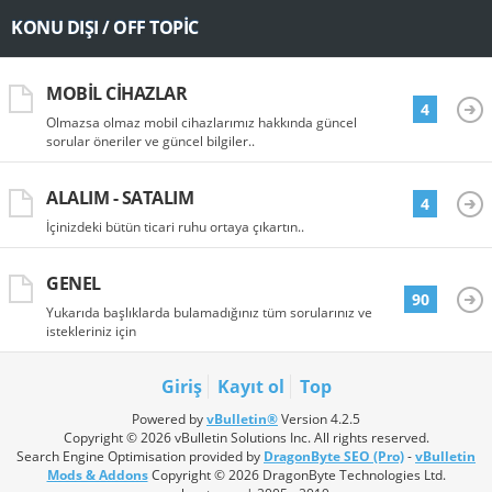
KONU DIŞI / OFF TOPIC
MOBIL CIHAZLAR
4
Olmazsa olmaz mobil cihazlarımız hakkında güncel
sorular öneriler ve güncel bilgiler..
ALALIM - SATALIM
4
İçinizdeki bütün ticari ruhu ortaya çıkartın..
GENEL
90
Yukarıda başlıklarda bulamadığınız tüm sorularınız ve
istekleriniz için
Giriş
Kayıt ol
Top
Powered by
vBulletin®
Version 4.2.5
Copyright © 2026 vBulletin Solutions Inc. All rights reserved.
Search Engine Optimisation provided by
DragonByte SEO (Pro)
-
vBulletin
Mods & Addons
Copyright © 2026 DragonByte Technologies Ltd.