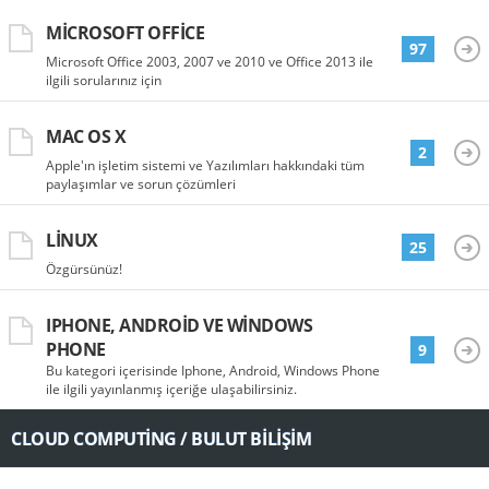
MICROSOFT OFFICE
97
Microsoft Office 2003, 2007 ve 2010 ve Office 2013 ile
ilgili sorularınız için
MAC OS X
2
Apple'ın işletim sistemi ve Yazılımları hakkındaki tüm
paylaşımlar ve sorun çözümleri
LINUX
25
Özgürsünüz!
IPHONE, ANDROID VE WINDOWS
PHONE
9
Bu kategori içerisinde Iphone, Android, Windows Phone
ile ilgili yayınlanmış içeriğe ulaşabilirsiniz.
CLOUD COMPUTING / BULUT BILIŞIM