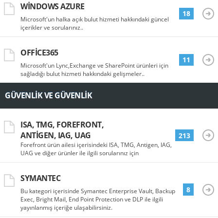
WINDOWS AZURE
18
Microsoft'un halka açık bulut hizmeti hakkındaki güncel
içerikler ve sorularınız..
OFFICE365
11
Microsoft'un Lync,Exchange ve SharePoint ürünleri için
sağladığı bulut hizmeti hakkındaki gelişmeler..
GÜVENLIK VE GÜVENLIK
ISA, TMG, FOREFRONT,
ANTIGEN, IAG, UAG
213
Forefront ürün ailesi içerisindeki ISA, TMG, Antigen, IAG,
UAG ve diğer ürünler ile ilgili sorularınız için
SYMANTEC
8
Bu kategori içerisinde Symantec Enterprise Vault, Backup
Exec, Bright Mail, End Point Protection ve DLP ile ilgili
yayınlanmış içeriğe ulaşabilirsiniz.