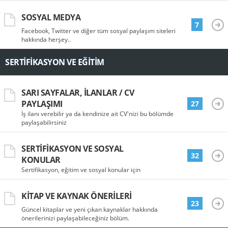
SOSYAL MEDYA
7
Facebook, Twitter ve diğer tüm sosyal paylaşım siteleri
hakkında herşey..
SERTIFIKASYON VE EĞITIM
SARI SAYFALAR, İLANLAR / CV
PAYLAŞIMI
27
İş ilanı verebilir ya da kendinize ait CV'nizi bu bölümde
paylaşabilirsiniz
SERTIFIKASYON VE SOSYAL
32
KONULAR
Sertifikasyon, eğitim ve sosyal konular için
KITAP VE KAYNAK ÖNERILERI
23
Güncel kitaplar ve yeni çıkan kaynaklar hakkında
önerilerinizi paylaşabileceğiniz bölüm.