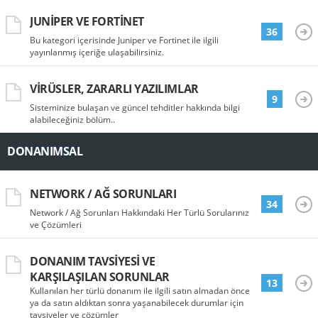
JUNIPER VE FORTINET
36
Bu kategori içerisinde Juniper ve Fortinet ile ilgili
yayınlanmış içeriğe ulaşabilirsiniz.
VIRÜSLER, ZARARLI YAZILIMLAR
9
Sisteminize bulaşan ve güncel tehditler hakkında bilgi
alabileceğiniz bölüm..
DONANIMSAL
NETWORK / AĞ SORUNLARI
34
Network / Ağ Sorunları Hakkındaki Her Türlü Sorularınız
ve Çözümleri
DONANIM TAVSIYESI VE
KARŞILAŞILAN SORUNLAR
13
Kullanılan her türlü donanım ile ilgili satın almadan önce
ya da satın aldıktan sonra yaşanabilecek durumlar için
tavsiyeler ve çözümler