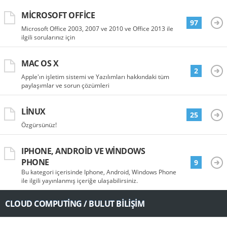
MICROSOFT OFFICE
97
Microsoft Office 2003, 2007 ve 2010 ve Office 2013 ile
ilgili sorularınız için
MAC OS X
2
Apple'ın işletim sistemi ve Yazılımları hakkındaki tüm
paylaşımlar ve sorun çözümleri
LINUX
25
Özgürsünüz!
IPHONE, ANDROID VE WINDOWS
PHONE
9
Bu kategori içerisinde Iphone, Android, Windows Phone
ile ilgili yayınlanmış içeriğe ulaşabilirsiniz.
CLOUD COMPUTING / BULUT BILIŞIM