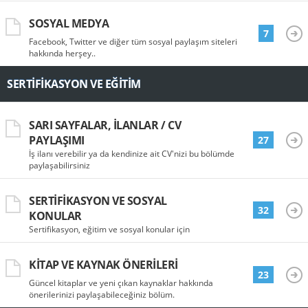
SOSYAL MEDYA
7
Facebook, Twitter ve diğer tüm sosyal paylaşım siteleri
hakkında herşey..
SERTIFIKASYON VE EĞITIM
SARI SAYFALAR, İLANLAR / CV
PAYLAŞIMI
27
İş ilanı verebilir ya da kendinize ait CV'nizi bu bölümde
paylaşabilirsiniz
SERTIFIKASYON VE SOSYAL
32
KONULAR
Sertifikasyon, eğitim ve sosyal konular için
KITAP VE KAYNAK ÖNERILERI
23
Güncel kitaplar ve yeni çıkan kaynaklar hakkında
önerilerinizi paylaşabileceğiniz bölüm.