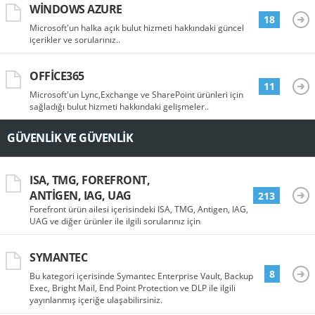
WINDOWS AZURE
18
Microsoft'un halka açık bulut hizmeti hakkındaki güncel
içerikler ve sorularınız..
OFFICE365
11
Microsoft'un Lync,Exchange ve SharePoint ürünleri için
sağladığı bulut hizmeti hakkındaki gelişmeler..
GÜVENLIK VE GÜVENLIK
ISA, TMG, FOREFRONT,
ANTIGEN, IAG, UAG
213
Forefront ürün ailesi içerisindeki ISA, TMG, Antigen, IAG,
UAG ve diğer ürünler ile ilgili sorularınız için
SYMANTEC
8
Bu kategori içerisinde Symantec Enterprise Vault, Backup
Exec, Bright Mail, End Point Protection ve DLP ile ilgili
yayınlanmış içeriğe ulaşabilirsiniz.