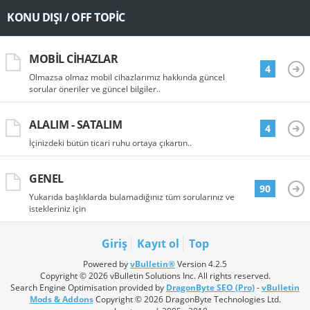
KONU DIŞI / OFF TOPIC
MOBIL CIHAZLAR
4
Olmazsa olmaz mobil cihazlarımız hakkında güncel
sorular öneriler ve güncel bilgiler..
ALALIM - SATALIM
4
İçinizdeki bütün ticari ruhu ortaya çıkartın..
GENEL
90
Yukarıda başlıklarda bulamadığınız tüm sorularınız ve
istekleriniz için
Giriş
Kayıt ol
Top
Powered by
vBulletin®
Version 4.2.5
Copyright © 2026 vBulletin Solutions Inc. All rights reserved.
Search Engine Optimisation provided by
DragonByte SEO (Pro)
-
vBulletin
Mods & Addons
Copyright © 2026 DragonByte Technologies Ltd.