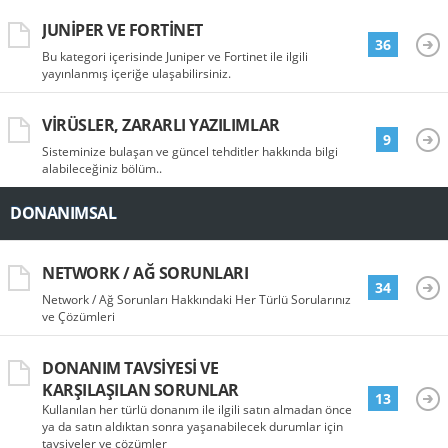
JUNIPER VE FORTINET
36
Bu kategori içerisinde Juniper ve Fortinet ile ilgili
yayınlanmış içeriğe ulaşabilirsiniz.
VIRÜSLER, ZARARLI YAZILIMLAR
9
Sisteminize bulaşan ve güncel tehditler hakkında bilgi
alabileceğiniz bölüm..
DONANIMSAL
NETWORK / AĞ SORUNLARI
34
Network / Ağ Sorunları Hakkındaki Her Türlü Sorularınız
ve Çözümleri
DONANIM TAVSIYESI VE
KARŞILAŞILAN SORUNLAR
13
Kullanılan her türlü donanım ile ilgili satın almadan önce
ya da satın aldıktan sonra yaşanabilecek durumlar için
tavsiyeler ve çözümler