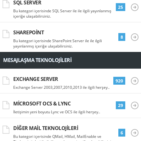
SQL SERVER
25
Bu kategori içerisinde SQL Server ile ile ilgili yayınlanmış
içeriğe ulaşabilirsiniz.
SHAREPOINT
8
Bu kategori içerisinde SharePoint Server ile ile ilgili
yayınlanmış içeriğe ulaşabilirsiniz.
MESAJLAŞMA TEKNOLOJILERI
EXCHANGE SERVER
920
Exchange Server 2003,2007,2010,2013 ile ilgili herşey..
MICROSOFT OCS & LYNC
29
İletişimin yeni boyutu Lync ve OCS ile ilgili herşey..
DIĞER MAIL TEKNOLOJILERI
6
Bu kategori içerisinde QMail, HMail, MailEnable ve