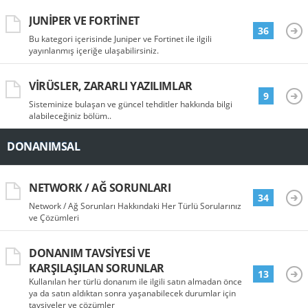
JUNIPER VE FORTINET
36
Bu kategori içerisinde Juniper ve Fortinet ile ilgili
yayınlanmış içeriğe ulaşabilirsiniz.
VIRÜSLER, ZARARLI YAZILIMLAR
9
Sisteminize bulaşan ve güncel tehditler hakkında bilgi
alabileceğiniz bölüm..
DONANIMSAL
NETWORK / AĞ SORUNLARI
34
Network / Ağ Sorunları Hakkındaki Her Türlü Sorularınız
ve Çözümleri
DONANIM TAVSIYESI VE
KARŞILAŞILAN SORUNLAR
13
Kullanılan her türlü donanım ile ilgili satın almadan önce
ya da satın aldıktan sonra yaşanabilecek durumlar için
tavsiyeler ve çözümler