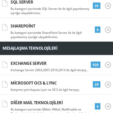
SQL SERVER
25
Bu kategori içerisinde SQL Server ile ile ilgili yayınlanmış
içeriğe ulaşabilirsiniz.
SHAREPOINT
8
Bu kategori içerisinde SharePoint Server ile ile ilgili
yayınlanmış içeriğe ulaşabilirsiniz.
MESAJLAŞMA TEKNOLOJILERI
EXCHANGE SERVER
920
Exchange Server 2003,2007,2010,2013 ile ilgili herşey..
MICROSOFT OCS & LYNC
29
İletişimin yeni boyutu Lync ve OCS ile ilgili herşey..
DIĞER MAIL TEKNOLOJILERI
6
Bu kategori içerisinde QMail, HMail, MailEnable ve