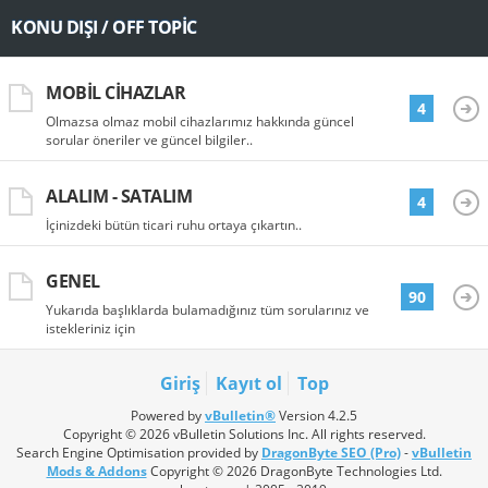
KONU DIŞI / OFF TOPIC
MOBIL CIHAZLAR
4
Olmazsa olmaz mobil cihazlarımız hakkında güncel
sorular öneriler ve güncel bilgiler..
ALALIM - SATALIM
4
İçinizdeki bütün ticari ruhu ortaya çıkartın..
GENEL
90
Yukarıda başlıklarda bulamadığınız tüm sorularınız ve
istekleriniz için
Giriş
Kayıt ol
Top
Powered by
vBulletin®
Version 4.2.5
Copyright © 2026 vBulletin Solutions Inc. All rights reserved.
Search Engine Optimisation provided by
DragonByte SEO (Pro)
-
vBulletin
Mods & Addons
Copyright © 2026 DragonByte Technologies Ltd.