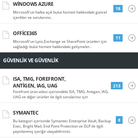
WINDOWS AZURE
18
Microsoft'un halka açık bulut hizmeti hakkındaki güncel
içerikler ve sorularınız..
OFFICE365
11
Microsoft'un Lync,Exchange ve SharePoint ürünleri için
sağladığı bulut hizmeti hakkındaki gelişmeler..
GÜVENLIK VE GÜVENLIK
ISA, TMG, FOREFRONT,
ANTIGEN, IAG, UAG
213
Forefront ürün ailesi içerisindeki ISA, TMG, Antigen, IAG,
UAG ve diğer ürünler ile ilgili sorularınız için
SYMANTEC
8
Bu kategori içerisinde Symantec Enterprise Vault, Backup
Exec, Bright Mail, End Point Protection ve DLP ile ilgili
yayınlanmış içeriğe ulaşabilirsiniz.