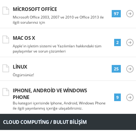
MICROSOFT OFFICE
97
Microsoft Office 2003, 2007 ve 2010 ve Office 2013 ile
ilgili sorularınız için
MAC OS X
2
Apple'ın işletim sistemi ve Yazılımları hakkındaki tüm
paylaşımlar ve sorun çözümleri
LINUX
25
Özgürsünüz!
IPHONE, ANDROID VE WINDOWS
PHONE
9
Bu kategori içerisinde Iphone, Android, Windows Phone
ile ilgili yayınlanmış içeriğe ulaşabilirsiniz.
CLOUD COMPUTING / BULUT BILIŞIM