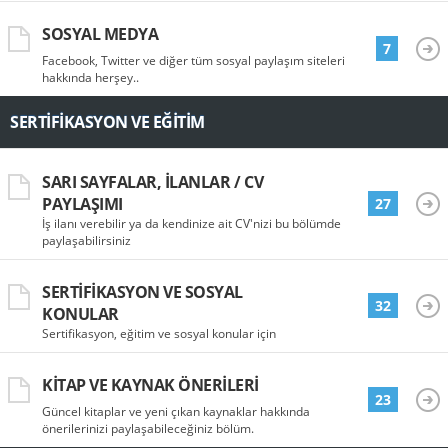
SOSYAL MEDYA
7
Facebook, Twitter ve diğer tüm sosyal paylaşım siteleri
hakkında herşey..
SERTIFIKASYON VE EĞITIM
SARI SAYFALAR, İLANLAR / CV
PAYLAŞIMI
27
İş ilanı verebilir ya da kendinize ait CV'nizi bu bölümde
paylaşabilirsiniz
SERTIFIKASYON VE SOSYAL
32
KONULAR
Sertifikasyon, eğitim ve sosyal konular için
KITAP VE KAYNAK ÖNERILERI
23
Güncel kitaplar ve yeni çıkan kaynaklar hakkında
önerilerinizi paylaşabileceğiniz bölüm.