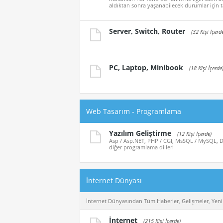
aldıktan sonra yaşanabilecek durumlar için t
Server, Switch, Router
(32 Kişi İçerd
PC, Laptop, Minibook
(18 Kişi İçerde
Web Tasarım - Programlama
Yazılım Geliştirme
(12 Kişi İçerde)
Asp / Asp.NET, PHP / CGI, MsSQL / MySQL, De
diğer programlama dilleri
İnternet Dünyası
İnternet Dünyasından Tüm Haberler, Gelişmeler, Yenil
İnternet
(215 Kişi İçerde)