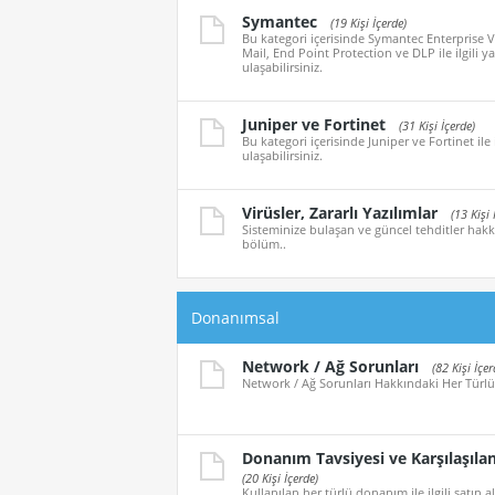
Symantec
(19 Kişi İçerde)
Bu kategori içerisinde Symantec Enterprise V
Mail, End Point Protection ve DLP ile ilgili y
ulaşabilirsiniz.
Juniper ve Fortinet
(31 Kişi İçerde)
Bu kategori içerisinde Juniper ve Fortinet ile 
ulaşabilirsiniz.
Virüsler, Zararlı Yazılımlar
(13 Kişi 
Sisteminize bulaşan ve güncel tehditler hakkı
bölüm..
Donanımsal
Network / Ağ Sorunları
(82 Kişi İçer
Network / Ağ Sorunları Hakkındaki Her Türlü
Donanım Tavsiyesi ve Karşılaşıla
(20 Kişi İçerde)
Kullanılan her türlü donanım ile ilgili satın