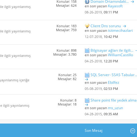
Domain Ortamındaki...
Konular: 158
Mesajlar: 624
en son yazan
Kayasoft
le ilgili yayınlanmış
08-26-2019,
09:11 PM
Client Dns sorunu
Konular: 183
Mesajlar: 759
en son yazan
isitmecihazlari
le ilgili yayınlanmış
12-07-2018,
10:42 PM
Bilgisayar ağları ile ilgili...
Konular: 898
Mesajlar: 3.780
en son yazan
WilliamCastillo
le ilgili yayınlanmış
04-25-2018,
12:20 PM
SQL Server- SSAS Tabular..
Konular: 25
Mesajlar: 82
i yayınlanmış içeriğe
en son yazan
Ebilfez
05-08-2019,
02:53 PM
Share point file yedek alma
Konular: 8
Mesajlar: 18
e ilgili yayınlanmış
en son yazan
ms_uzun
04-28-2015,
09:35 AM
Son Mesaj