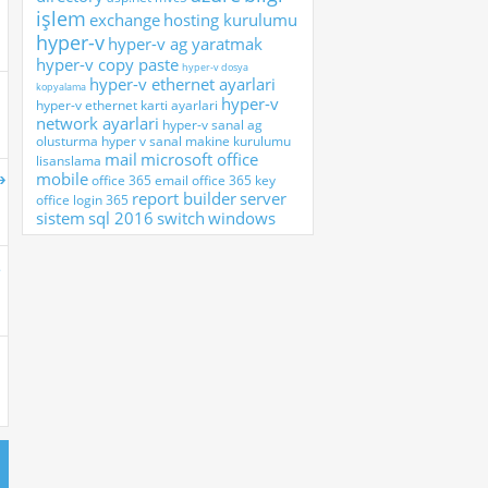
işlem
exchange
hosting kurulumu
hyper-v
hyper-v ag yaratmak
hyper-v copy paste
hyper-v dosya
hyper-v ethernet ayarlari
kopyalama
hyper-v
hyper-v ethernet karti ayarlari
network ayarlari
hyper-v sanal ag
olusturma
hyper v sanal makine kurulumu
mail
microsoft office
lisanslama
mobile
office 365 email
office 365 key
report builder
server
office login 365
sistem
sql 2016
switch
windows
.