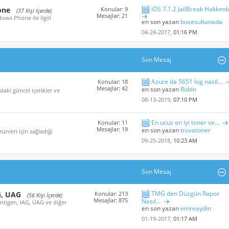
iOS 7.1.2 JailBreak Hakkınd
one
Konular: 9
(37 Kişi İçerde)
Mesajlar: 21
ows Phone ile ilgili
en son yazan
busesultanada
04-24-2017,
01:16 PM
Son Mesaj
Azure da 5651 log nasil...
Konular: 18
Mesajlar: 42
en son yazan
Robin
aki güncel içerikler ve
08-13-2019,
07:10 PM
En ucuz en iyi toner ve...
Konular: 11
Mesajlar: 19
en son yazan
truvatoner
nleri için sağladığı
09-25-2018,
10:23 AM
Son Mesaj
TMG den Düzgün Rapor
G, UAG
Konular: 213
(56 Kişi İçerde)
Mesajlar: 875
Nasıl...
Antigen, IAG, UAG ve diğer
en son yazan
emreaydin
01-19-2017,
01:17 AM