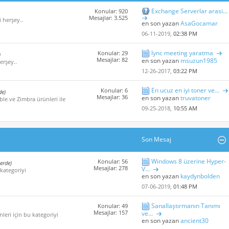
Exchange Serverlar arasi...
Konular: 920
Mesajlar: 3.525
i herşey..
en son yazan
AsaGocamar
06-11-2019,
02:38 PM
lync meeting yaratma
Konular: 29
)
Mesajlar: 82
en son yazan
msuzun1985
erşey..
12-26-2017,
03:22 PM
En ucuz en iyi toner ve...
Konular: 6
de)
Mesajlar: 36
en son yazan
truvatoner
ble ve Zimbra ürünleri ile
09-25-2018,
10:55 AM
Son Mesaj
Windows 8 üzerine Hyper-
Konular: 56
çerde)
Mesajlar: 278
V...
 kategoriyi
en son yazan
kaydynbolden
07-06-2019,
01:48 PM
Sanallaştırmanın Tanımı
Konular: 49
Mesajlar: 157
ve...
leri için bu kategoriyi
en son yazan
ancient30