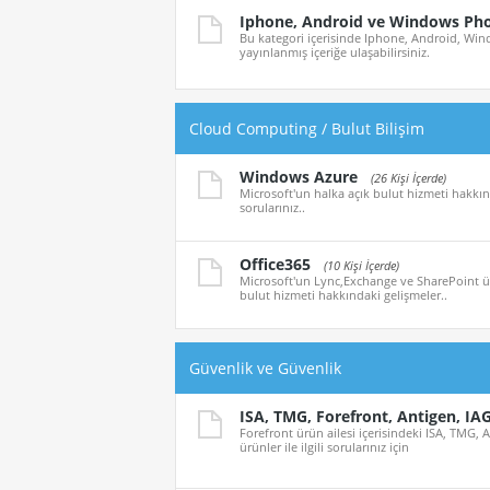
Iphone, Android ve Windows Ph
Bu kategori içerisinde Iphone, Android, Wind
yayınlanmış içeriğe ulaşabilirsiniz.
Cloud Computing / Bulut Bilişim
Windows Azure
(26 Kişi İçerde)
Microsoft'un halka açık bulut hizmeti hakkınd
sorularınız..
Office365
(10 Kişi İçerde)
Microsoft'un Lync,Exchange ve SharePoint ürü
bulut hizmeti hakkındaki gelişmeler..
Güvenlik ve Güvenlik
ISA, TMG, Forefront, Antigen, IA
Forefront ürün ailesi içerisindeki ISA, TMG, 
ürünler ile ilgili sorularınız için