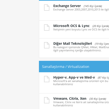
Exchange Server
(145 Kişi İçerde)
Exchange Server 2003,2007,2010,2013 ile ilgil
Microsoft OCS & Lync
(20 Kişi İçerde
İletişimin yeni boyutu Lync ve OCS ile ilgili h
Diğer Mail Teknolojileri
(19 Kişi İçer
Bu kategori içerisinde QMail, HMail, MailEna
ilgili yayınlanmış içeriğe ulaşabilirsiniz.
Sanallaştırma / Virtualization
Hyper-v, App-v ve Med-v
(87 Kişi İ
Microsoft'a ait sanallaştırma ürünleri için bu
kullanabilirsiniz
Vmware, Citrix, Xen
(30 Kişi İçerde)
Vmware, Citrix ve Xen'e ait sanallaştırma ürün
kullanabilirsiniz