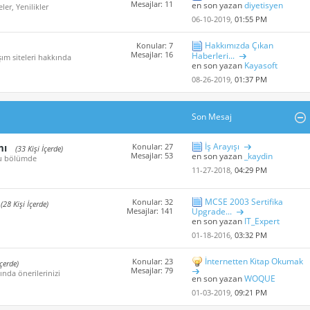
Mesajlar: 11
en son yazan
diyetisyen
er, Yenilikler
06-10-2019,
01:55 PM
Hakkımızda Çıkan
Konular: 7
Mesajlar: 16
Haberleri...
ım siteleri hakkında
en son yazan
Kayasoft
08-26-2019,
01:37 PM
Son Mesaj
İş Arayışı
mı
Konular: 27
(33 Kişi İçerde)
Mesajlar: 53
en son yazan
_kaydin
 bu bölümde
11-27-2018,
04:29 PM
MCSE 2003 Sertifika
Konular: 32
(28 Kişi İçerde)
Mesajlar: 141
Upgrade...
en son yazan
IT_Expert
01-18-2016,
03:32 PM
İnternetten Kitap Okumak
Konular: 23
İçerde)
Mesajlar: 79
ında önerilerinizi
en son yazan
WOQUE
01-03-2019,
09:21 PM