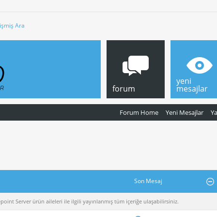
işmiş Ara
yeni
forum
mesajlar
Forum Home
Yeni Mesajlar
Y
Son Mesaj
nt Server ürün aileleri ile ilgili yayınlanmış tüm içeriğe ulaşabilirsiniz.