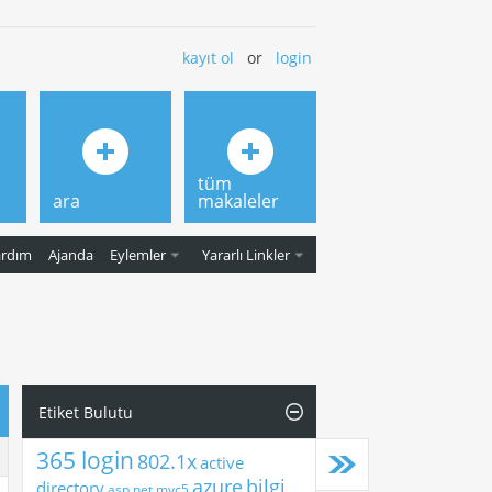
kayıt ol
or
login
tüm
ara
makaleler
ardım
Ajanda
Eylemler
Yararlı Linkler
Etiket Bulutu
365 login
802.1x
active
azure
bilgi
directory
asp.net mvc5