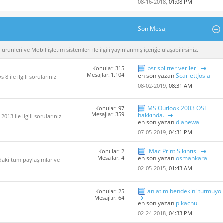
08-16-2018,
01:08 PM
Son Mesaj
rünleri ve Mobil işletim sistemleri ile ilgili yayınlanmış içeriğe ulaşabilirsiniz.
pst splitter verileri
Konular: 315
Mesajlar: 1.104
en son yazan
ScarlettJosia
 ile ilgili sorularınız
08-02-2019,
08:31 AM
MS Outlook 2003 OST
Konular: 97
Mesajlar: 359
hakkında.
013 ile ilgili sorularınız
en son yazan
dianewal
07-05-2019,
04:31 PM
iMac Print Sıkıntısı
Konular: 2
Mesajlar: 4
en son yazan
osmankara
ndaki tüm paylaşımlar ve
02-05-2015,
01:43 AM
anlatım bendekini tutmuyo
Konular: 25
Mesajlar: 64
en son yazan
pikachu
02-24-2018,
04:33 PM