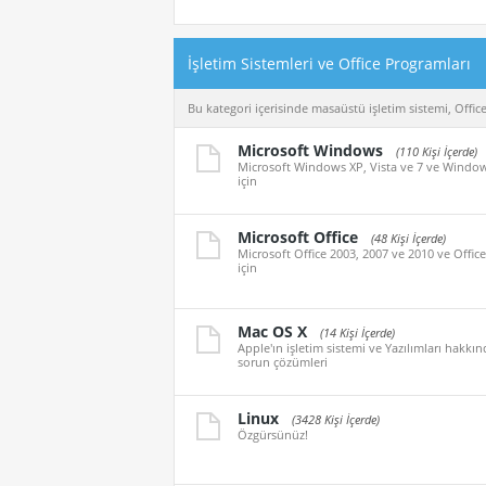
İşletim Sistemleri ve Office Programları
Bu kategori içerisinde masaüstü işletim sistemi, Office ü
Microsoft Windows
(110 Kişi İçerde)
Microsoft Windows XP, Vista ve 7 ve Windows 8
için
Microsoft Office
(48 Kişi İçerde)
Microsoft Office 2003, 2007 ve 2010 ve Office 2
için
Mac OS X
(14 Kişi İçerde)
Apple'ın işletim sistemi ve Yazılımları hakkı
sorun çözümleri
Linux
(3428 Kişi İçerde)
Özgürsünüz!