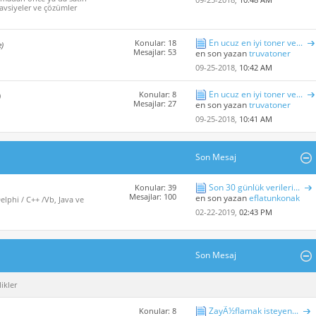
avsiyeler ve çözümler
En ucuz en iyi toner ve...
Konular: 18
e)
Mesajlar: 53
en son yazan
truvatoner
09-25-2018,
10:42 AM
En ucuz en iyi toner ve...
Konular: 8
)
Mesajlar: 27
en son yazan
truvatoner
09-25-2018,
10:41 AM
Son Mesaj
Son 30 günlük verileri...
Konular: 39
Mesajlar: 100
en son yazan
eflatunkonak
lphi / C++ /Vb, Java ve
02-22-2019,
02:43 PM
Son Mesaj
ikler
ZayÃ½flamak isteyen...
Konular: 8