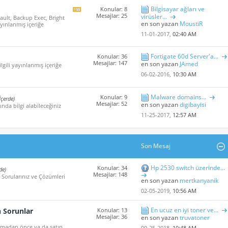
Bilgisayar ağları ve
Konular: 8
Bu
Mesajlar: 25
virüsler...
ault, Backup Exec, Bright
Forum'un
en son yazan
MoustiR
ayınlanmış içeriğe
rss
içeriğini
11-01-2017,
02:40 AM
göster
Fortigate 60d Server'a...
Konular: 36
Mesajlar: 147
en son yazan
JAmed
ilgili yayınlanmış içeriğe
06-02-2016,
10:30 AM
Malware domains...
Konular: 9
İçerde)
Mesajlar: 52
en son yazan
digibayisi
nda bilgi alabileceğiniz
11-25-2017,
12:57 AM
Son Mesaj
Hp 2530 switch üzerinde...
Konular: 34
de)
Mesajlar: 148
 Sorularınız ve Çözümleri
en son yazan
mertkanyanik
02-05-2019,
10:56 AM
En ucuz en iyi toner ve...
n Sorunlar
Konular: 13
Mesajlar: 36
en son yazan
truvatoner
 almadan önce ya da satın
09-25-2018,
10:48 AM