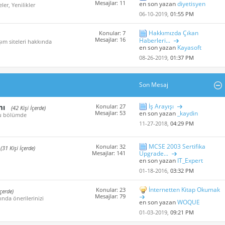
Mesajlar: 11
en son yazan
diyetisyen
er, Yenilikler
06-10-2019,
01:55 PM
Hakkımızda Çıkan
Konular: 7
Mesajlar: 16
Haberleri...
ım siteleri hakkında
en son yazan
Kayasoft
08-26-2019,
01:37 PM
Son Mesaj
İş Arayışı
mı
Konular: 27
(42 Kişi İçerde)
Mesajlar: 53
en son yazan
_kaydin
 bu bölümde
11-27-2018,
04:29 PM
MCSE 2003 Sertifika
Konular: 32
(31 Kişi İçerde)
Mesajlar: 141
Upgrade...
en son yazan
IT_Expert
01-18-2016,
03:32 PM
İnternetten Kitap Okumak
Konular: 23
İçerde)
Mesajlar: 79
ında önerilerinizi
en son yazan
WOQUE
01-03-2019,
09:21 PM