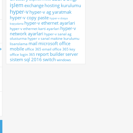
işlem
exchange
hosting kurulumu
hyper-v
hyper-v ag yaratmak
hyper-v copy paste
hyper-v dosya
hyper-v ethernet ayarlari
kopyalama
hyper-v
hyper-v ethernet karti ayarlari
network ayarlari
hyper-v sanal ag
olusturma
hyper v sanal makine kurulumu
mail
microsoft office
lisanslama
mobile
office 365 email
office 365 key
report builder
server
office login 365
sistem
sql 2016
switch
windows
.