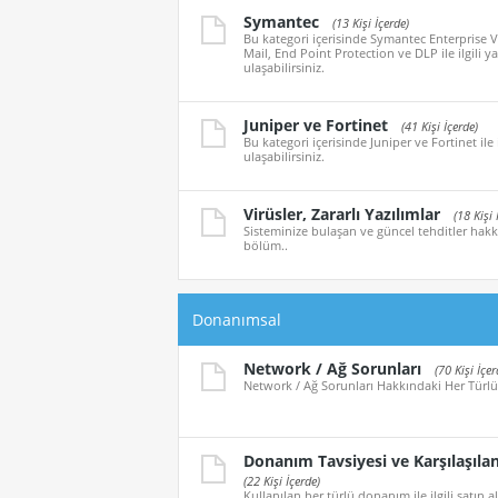
Symantec
(13 Kişi İçerde)
Bu kategori içerisinde Symantec Enterprise V
Mail, End Point Protection ve DLP ile ilgili y
ulaşabilirsiniz.
Juniper ve Fortinet
(41 Kişi İçerde)
Bu kategori içerisinde Juniper ve Fortinet ile 
ulaşabilirsiniz.
Virüsler, Zararlı Yazılımlar
(18 Kişi 
Sisteminize bulaşan ve güncel tehditler hakkı
bölüm..
Donanımsal
Network / Ağ Sorunları
(70 Kişi İçer
Network / Ağ Sorunları Hakkındaki Her Türlü
Donanım Tavsiyesi ve Karşılaşıla
(22 Kişi İçerde)
Kullanılan her türlü donanım ile ilgili satın