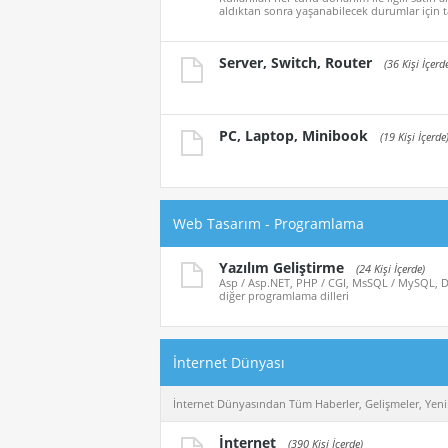
aldıktan sonra yaşanabilecek durumlar için t
Server, Switch, Router
(36 Kişi İçerd
PC, Laptop, Minibook
(19 Kişi İçerde
Web Tasarım - Programlama
Yazılım Geliştirme
(24 Kişi İçerde)
Asp / Asp.NET, PHP / CGI, MsSQL / MySQL, De
diğer programlama dilleri
İnternet Dünyası
İnternet Dünyasından Tüm Haberler, Gelişmeler, Yenil
İnternet
(390 Kişi İçerde)