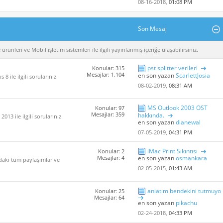
08-16-2018,
01:08 PM
Son Mesaj
rünleri ve Mobil işletim sistemleri ile ilgili yayınlanmış içeriğe ulaşabilirsiniz.
pst splitter verileri
Konular: 315
Mesajlar: 1.104
en son yazan
ScarlettJosia
 ile ilgili sorularınız
08-02-2019,
08:31 AM
MS Outlook 2003 OST
Konular: 97
Mesajlar: 359
hakkında.
013 ile ilgili sorularınız
en son yazan
dianewal
07-05-2019,
04:31 PM
iMac Print Sıkıntısı
Konular: 2
Mesajlar: 4
en son yazan
osmankara
ndaki tüm paylaşımlar ve
02-05-2015,
01:43 AM
anlatım bendekini tutmuyo
Konular: 25
Mesajlar: 64
en son yazan
pikachu
02-24-2018,
04:33 PM