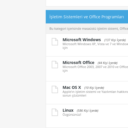
İşletim Sistemleri ve Office Programları
Bu kategori içerisinde masaüstü işletim sistemi, Office ü
Microsoft Windows
(137 Kişi İçerde)
Microsoft Windows XP, Vista ve 7 ve Windows 8
için
Microsoft Office
(44 Kişi İçerde)
Microsoft Office 2003, 2007 ve 2010 ve Office 2
için
Mac OS X
(10 Kişi İçerde)
Apple'ın işletim sistemi ve Yazılımları hakkı
sorun çözümleri
Linux
(586 Kişi İçerde)
Özgürsünüz!