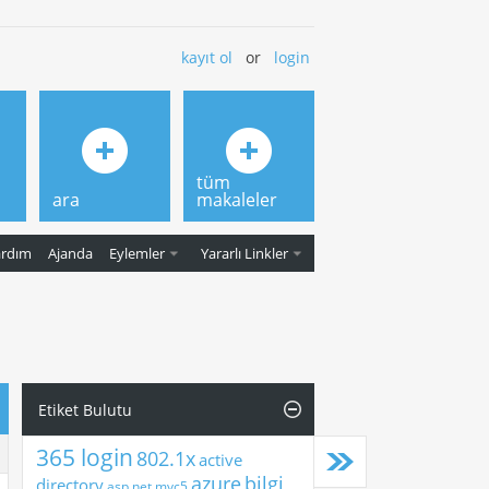
kayıt ol
or
login
tüm
ara
makaleler
ardım
Ajanda
Eylemler
Yararlı Linkler
Etiket Bulutu
365 login
802.1x
active
azure
bilgi
directory
asp.net mvc5