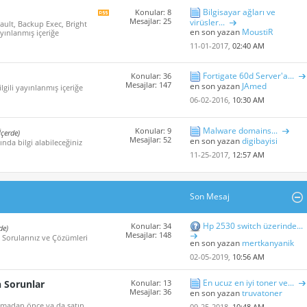
Bilgisayar ağları ve
Konular: 8
Bu
Mesajlar: 25
virüsler...
ault, Backup Exec, Bright
Forum'un
en son yazan
MoustiR
ayınlanmış içeriğe
rss
içeriğini
11-01-2017,
02:40 AM
göster
Fortigate 60d Server'a...
Konular: 36
Mesajlar: 147
en son yazan
JAmed
ilgili yayınlanmış içeriğe
06-02-2016,
10:30 AM
Malware domains...
Konular: 9
İçerde)
Mesajlar: 52
en son yazan
digibayisi
nda bilgi alabileceğiniz
11-25-2017,
12:57 AM
Son Mesaj
Hp 2530 switch üzerinde...
Konular: 34
de)
Mesajlar: 148
 Sorularınız ve Çözümleri
en son yazan
mertkanyanik
02-05-2019,
10:56 AM
En ucuz en iyi toner ve...
n Sorunlar
Konular: 13
Mesajlar: 36
en son yazan
truvatoner
 almadan önce ya da satın
09-25-2018,
10:48 AM