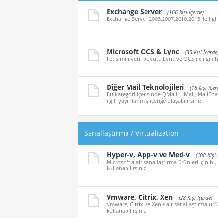
Exchange Server
(166 Kişi İçerde)
Exchange Server 2003,2007,2010,2013 ile ilgil
Microsoft OCS & Lync
(35 Kişi İçerde
İletişimin yeni boyutu Lync ve OCS ile ilgili h
Diğer Mail Teknolojileri
(18 Kişi İçer
Bu kategori içerisinde QMail, HMail, MailEna
ilgili yayınlanmış içeriğe ulaşabilirsiniz.
Sanallaştırma / Virtualization
Hyper-v, App-v ve Med-v
(108 Kişi 
Microsoft'a ait sanallaştırma ürünleri için bu
kullanabilirsiniz
Vmware, Citrix, Xen
(28 Kişi İçerde)
Vmware, Citrix ve Xen'e ait sanallaştırma ürün
kullanabilirsiniz