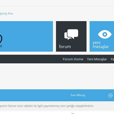
işmiş Ara
yeni
forum
mesajlar
Forum Home
Yeni Mesajlar
Y
Son Mesaj
nt Server ürün aileleri ile ilgili yayınlanmış tüm içeriğe ulaşabilirsiniz.