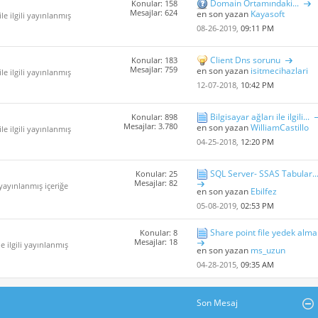
Domain Ortamındaki...
Konular: 158
Mesajlar: 624
en son yazan
Kayasoft
le ilgili yayınlanmış
08-26-2019,
09:11 PM
Client Dns sorunu
Konular: 183
Mesajlar: 759
en son yazan
isitmecihazlari
le ilgili yayınlanmış
12-07-2018,
10:42 PM
Bilgisayar ağları ile ilgili...
Konular: 898
Mesajlar: 3.780
en son yazan
WilliamCastillo
le ilgili yayınlanmış
04-25-2018,
12:20 PM
SQL Server- SSAS Tabular..
Konular: 25
Mesajlar: 82
i yayınlanmış içeriğe
en son yazan
Ebilfez
05-08-2019,
02:53 PM
Share point file yedek alma
Konular: 8
Mesajlar: 18
e ilgili yayınlanmış
en son yazan
ms_uzun
04-28-2015,
09:35 AM
Son Mesaj