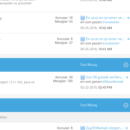
avsiyeler ve çözümler
En ucuz en iyi toner ve...
Konular: 18
e)
Mesajlar: 53
en son yazan
truvatoner
09-25-2018,
10:42 AM
En ucuz en iyi toner ve...
Konular: 8
)
Mesajlar: 27
en son yazan
truvatoner
09-25-2018,
10:41 AM
Son Mesaj
Son 30 günlük verileri...
Konular: 39
Mesajlar: 100
en son yazan
eflatunkonak
lphi / C++ /Vb, Java ve
02-22-2019,
02:43 PM
Son Mesaj
ikler
ZayÃ½flamak isteyen...
Konular: 8