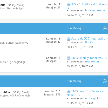
iOS 7.1.2 JailBreak Hakkınd
one
Konular: 9
(36 Kişi İçerde)
Mesajlar: 21
ows Phone ile ilgili
en son yazan
busesultanada
04-24-2017,
01:16 PM
Son Mesaj
Azure da 5651 log nasil...
Konular: 18
Mesajlar: 42
en son yazan
Robin
aki güncel içerikler ve
08-13-2019,
07:10 PM
En ucuz en iyi toner ve...
Konular: 11
Mesajlar: 19
en son yazan
truvatoner
nleri için sağladığı
09-25-2018,
10:23 AM
Son Mesaj
TMG den Düzgün Rapor
G, UAG
Konular: 213
(68 Kişi İçerde)
Mesajlar: 875
Nasıl...
Antigen, IAG, UAG ve diğer
en son yazan
emreaydin
01-19-2017,
01:17 AM