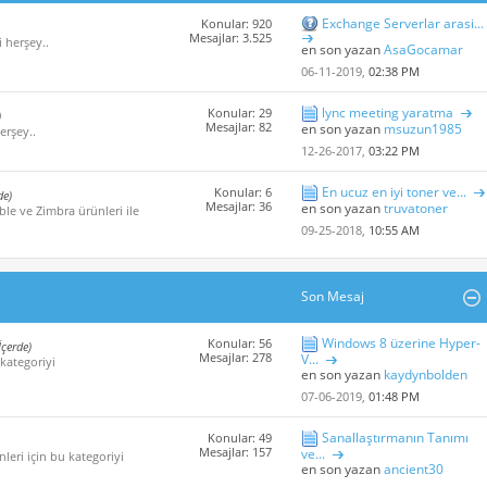
Exchange Serverlar arasi...
Konular: 920
Mesajlar: 3.525
i herşey..
en son yazan
AsaGocamar
06-11-2019,
02:38 PM
lync meeting yaratma
Konular: 29
)
Mesajlar: 82
en son yazan
msuzun1985
erşey..
12-26-2017,
03:22 PM
En ucuz en iyi toner ve...
Konular: 6
de)
Mesajlar: 36
en son yazan
truvatoner
ble ve Zimbra ürünleri ile
09-25-2018,
10:55 AM
Son Mesaj
Windows 8 üzerine Hyper-
Konular: 56
İçerde)
Mesajlar: 278
V...
 kategoriyi
en son yazan
kaydynbolden
07-06-2019,
01:48 PM
Sanallaştırmanın Tanımı
Konular: 49
Mesajlar: 157
ve...
leri için bu kategoriyi
en son yazan
ancient30