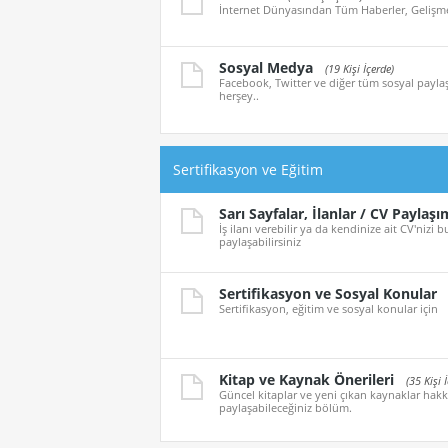
İnternet Dünyasından Tüm Haberler, Gelişmel
Sosyal Medya
(19 Kişi İçerde)
Facebook, Twitter ve diğer tüm sosyal paylaş
herşey..
Sertifikasyon ve Eğitim
Sarı Sayfalar, İlanlar / CV Paylaşı
İş ilanı verebilir ya da kendinize ait CV'nizi
paylaşabilirsiniz
Sertifikasyon ve Sosyal Konular
Sertifikasyon, eğitim ve sosyal konular için
Kitap ve Kaynak Önerileri
(35 Kişi 
Güncel kitaplar ve yeni çıkan kaynaklar hakk
paylaşabileceğiniz bölüm.