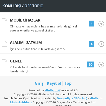
KONU DIŞI / OFF TOPIC
MOBIL CIHAZLAR
4
Olmazsa olmaz mobil cihazlarımız hakkında güncel
sorular öneriler ve güncel bilgiler..
ALALIM - SATALIM
4
İçinizdeki bütün ticari ruhu ortaya çıkartın..
GENEL
90
Yukarıda başlıklarda bulamadığınız tüm sorularınız ve
istekleriniz için
Giriş
Kayıt ol
Top
Powered by
vBulletin®
Version 4.2.5
Copyright © 2026 vBulletin Solutions Inc. All rights reserved.
Search Engine Optimisation provided by
DragonByte SEO (Pro)
-
vBulletin
Mods & Addons
Copyright © 2026 DragonByte Technologies Ltd.