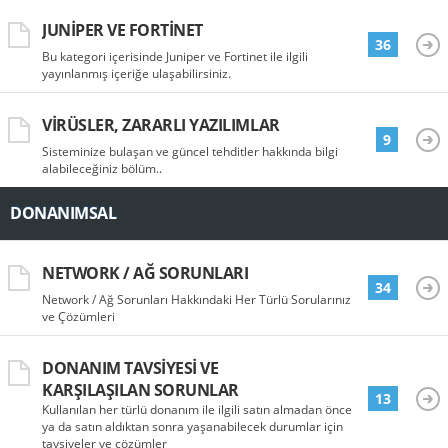
JUNIPER VE FORTINET
36
Bu kategori içerisinde Juniper ve Fortinet ile ilgili
yayınlanmış içeriğe ulaşabilirsiniz.
VIRÜSLER, ZARARLI YAZILIMLAR
9
Sisteminize bulaşan ve güncel tehditler hakkında bilgi
alabileceğiniz bölüm..
DONANIMSAL
NETWORK / AĞ SORUNLARI
34
Network / Ağ Sorunları Hakkındaki Her Türlü Sorularınız
ve Çözümleri
DONANIM TAVSIYESI VE
KARŞILAŞILAN SORUNLAR
13
Kullanılan her türlü donanım ile ilgili satın almadan önce
ya da satın aldıktan sonra yaşanabilecek durumlar için
tavsiyeler ve çözümler