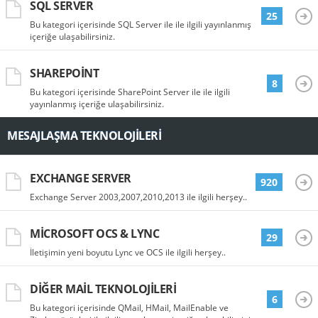
SQL SERVER
25
Bu kategori içerisinde SQL Server ile ile ilgili yayınlanmış
içeriğe ulaşabilirsiniz.
SHAREPOINT
8
Bu kategori içerisinde SharePoint Server ile ile ilgili
yayınlanmış içeriğe ulaşabilirsiniz.
MESAJLAŞMA TEKNOLOJILERI
EXCHANGE SERVER
920
Exchange Server 2003,2007,2010,2013 ile ilgili herşey..
MICROSOFT OCS & LYNC
29
İletişimin yeni boyutu Lync ve OCS ile ilgili herşey..
DIĞER MAIL TEKNOLOJILERI
6
Bu kategori içerisinde QMail, HMail, MailEnable ve