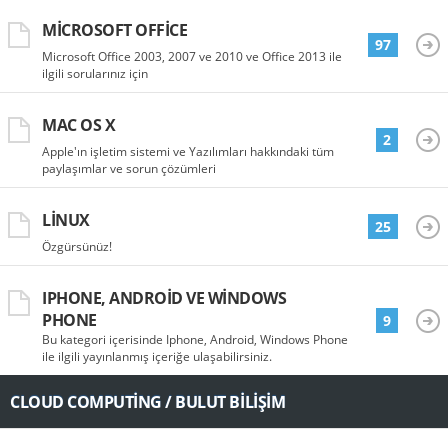
MICROSOFT OFFICE
97
Microsoft Office 2003, 2007 ve 2010 ve Office 2013 ile
ilgili sorularınız için
MAC OS X
2
Apple'ın işletim sistemi ve Yazılımları hakkındaki tüm
paylaşımlar ve sorun çözümleri
LINUX
25
Özgürsünüz!
IPHONE, ANDROID VE WINDOWS
PHONE
9
Bu kategori içerisinde Iphone, Android, Windows Phone
ile ilgili yayınlanmış içeriğe ulaşabilirsiniz.
CLOUD COMPUTING / BULUT BILIŞIM