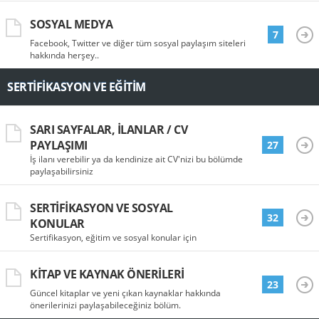
SOSYAL MEDYA
7
Facebook, Twitter ve diğer tüm sosyal paylaşım siteleri
hakkında herşey..
SERTIFIKASYON VE EĞITIM
SARI SAYFALAR, İLANLAR / CV
PAYLAŞIMI
27
İş ilanı verebilir ya da kendinize ait CV'nizi bu bölümde
paylaşabilirsiniz
SERTIFIKASYON VE SOSYAL
32
KONULAR
Sertifikasyon, eğitim ve sosyal konular için
KITAP VE KAYNAK ÖNERILERI
23
Güncel kitaplar ve yeni çıkan kaynaklar hakkında
önerilerinizi paylaşabileceğiniz bölüm.