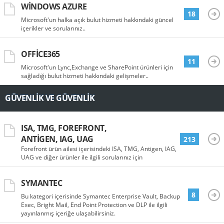
WINDOWS AZURE
18
Microsoft'un halka açık bulut hizmeti hakkındaki güncel
içerikler ve sorularınız..
OFFICE365
11
Microsoft'un Lync,Exchange ve SharePoint ürünleri için
sağladığı bulut hizmeti hakkındaki gelişmeler..
GÜVENLIK VE GÜVENLIK
ISA, TMG, FOREFRONT,
ANTIGEN, IAG, UAG
213
Forefront ürün ailesi içerisindeki ISA, TMG, Antigen, IAG,
UAG ve diğer ürünler ile ilgili sorularınız için
SYMANTEC
8
Bu kategori içerisinde Symantec Enterprise Vault, Backup
Exec, Bright Mail, End Point Protection ve DLP ile ilgili
yayınlanmış içeriğe ulaşabilirsiniz.