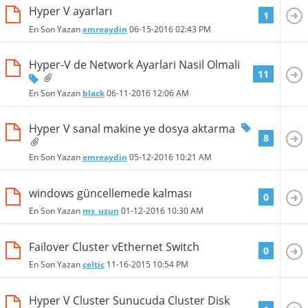
Hyper V ayarları
1
En Son Yazan
emreaydin
06-15-2016
02:43 PM
Hyper-V de Network Ayarlari Nasil Olmali
11
En Son Yazan
black
06-11-2016
12:06 AM
Hyper V sanal makine ye dosya aktarma
8
En Son Yazan
emreaydin
05-12-2016
10:21 AM
windows güncellemede kalması
0
En Son Yazan
ms_uzun
01-12-2016
10:30 AM
Failover Cluster vEthernet Switch
0
En Son Yazan
celtic
11-16-2015
10:54 PM
Hyper V Cluster Sunucuda Cluster Disk