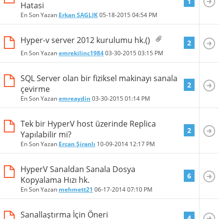
1
Hatasi
En Son Yazan
Erkan SAGLIK
05-18-2015
04:54 PM
Hyper-v server 2012 kurulumu hk.()
2
En Son Yazan
emrekilinc1984
03-30-2015
03:15 PM
SQL Server olan bir fiziksel makinayı sanala
2
çevirme
En Son Yazan
emreaydin
03-30-2015
01:14 PM
Tek bir HyperV host üzerinde Replica
2
Yapılabilir mi?
En Son Yazan
Ercan Şiranlı
10-09-2014
12:17 PM
HyperV Sanaldan Sanala Dosya
6
Kopyalama Hızı hk.
En Son Yazan
mehmett21
06-17-2014
07:10 PM
Sanallaştırma İçin Öneri
4