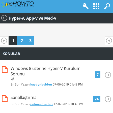
Hyper-v, App-v ve Med-v
1
2
3
KONULAR
Windows 8 üzerine Hyper-V Kurulum
Sorunu
7
En Son Yazan
kaydynbolden
07-06-2019
01:48 PM
Sanallaştırma
24
En Son Yazan
isitmecihazlari
12-07-2018
10:46 PM