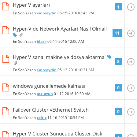
Hyper V ayarları
1
En Son Yazan
emreaydin
06-15-2016
02:43 PM
Hyper-V de Network Ayarlari Nasil Olmali
11
En Son Yazan
black
06-11-2016
12:06 AM
Hyper V sanal makine ye dosya aktarma
8
En Son Yazan
emreaydin
05-12-2016
10:21 AM
windows güncellemede kalması
0
En Son Yazan
ms_uzun
01-12-2016
10:30 AM
Failover Cluster vEthernet Switch
0
En Son Yazan
celtic
11-16-2015
10:54 PM
Hyper V Cluster Sunucuda Cluster Disk