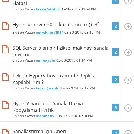
1
Hatasi
En Son Yazan
Erkan SAGLIK
05-18-2015
04:54 PM
Hyper-v server 2012 kurulumu hk.()
2
En Son Yazan
emrekilinc1984
03-30-2015
03:15 PM
SQL Server olan bir fiziksel makinayı sanala
2
çevirme
En Son Yazan
emreaydin
03-30-2015
01:14 PM
Tek bir HyperV host üzerinde Replica
2
Yapılabilir mi?
En Son Yazan
Ercan Şiranlı
10-09-2014
12:17 PM
HyperV Sanaldan Sanala Dosya
6
Kopyalama Hızı hk.
En Son Yazan
mehmett21
06-17-2014
07:10 PM
Sanallaştırma İçin Öneri
4