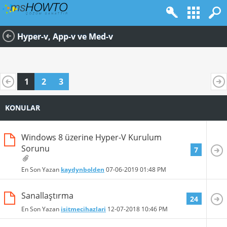
Hyper-v, App-v ve Med-v
1
2
3
KONULAR
Windows 8 üzerine Hyper-V Kurulum
Sorunu
7
En Son Yazan
kaydynbolden
07-06-2019
01:48 PM
Sanallaştırma
24
En Son Yazan
isitmecihazlari
12-07-2018
10:46 PM