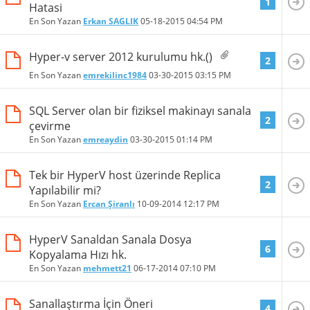
1
Hatasi
En Son Yazan
Erkan SAGLIK
05-18-2015
04:54 PM
Hyper-v server 2012 kurulumu hk.()
2
En Son Yazan
emrekilinc1984
03-30-2015
03:15 PM
SQL Server olan bir fiziksel makinayı sanala
2
çevirme
En Son Yazan
emreaydin
03-30-2015
01:14 PM
Tek bir HyperV host üzerinde Replica
2
Yapılabilir mi?
En Son Yazan
Ercan Şiranlı
10-09-2014
12:17 PM
HyperV Sanaldan Sanala Dosya
6
Kopyalama Hızı hk.
En Son Yazan
mehmett21
06-17-2014
07:10 PM
Sanallaştırma İçin Öneri
4