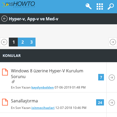
Hyper-v, App-v ve Med-v
1
2
3
KONULAR
Windows 8 üzerine Hyper-V Kurulum
Sorunu
7
En Son Yazan
kaydynbolden
07-06-2019
01:48 PM
Sanallaştırma
24
En Son Yazan
isitmecihazlari
12-07-2018
10:46 PM