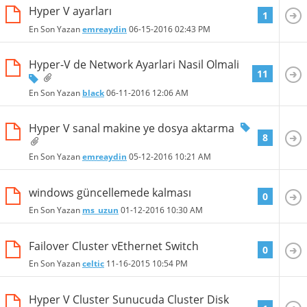
Hyper V ayarları
1
En Son Yazan
emreaydin
06-15-2016
02:43 PM
Hyper-V de Network Ayarlari Nasil Olmali
11
En Son Yazan
black
06-11-2016
12:06 AM
Hyper V sanal makine ye dosya aktarma
8
En Son Yazan
emreaydin
05-12-2016
10:21 AM
windows güncellemede kalması
0
En Son Yazan
ms_uzun
01-12-2016
10:30 AM
Failover Cluster vEthernet Switch
0
En Son Yazan
celtic
11-16-2015
10:54 PM
Hyper V Cluster Sunucuda Cluster Disk