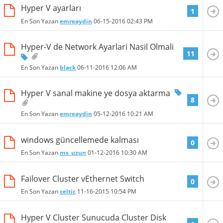
Hyper V ayarları
1
En Son Yazan
emreaydin
06-15-2016
02:43 PM
Hyper-V de Network Ayarlari Nasil Olmali
11
En Son Yazan
black
06-11-2016
12:06 AM
Hyper V sanal makine ye dosya aktarma
8
En Son Yazan
emreaydin
05-12-2016
10:21 AM
windows güncellemede kalması
0
En Son Yazan
ms_uzun
01-12-2016
10:30 AM
Failover Cluster vEthernet Switch
0
En Son Yazan
celtic
11-16-2015
10:54 PM
Hyper V Cluster Sunucuda Cluster Disk