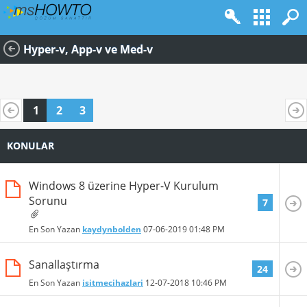
Hyper-v, App-v ve Med-v
1
2
3
KONULAR
Windows 8 üzerine Hyper-V Kurulum
Sorunu
7
En Son Yazan
kaydynbolden
07-06-2019
01:48 PM
Sanallaştırma
24
En Son Yazan
isitmecihazlari
12-07-2018
10:46 PM