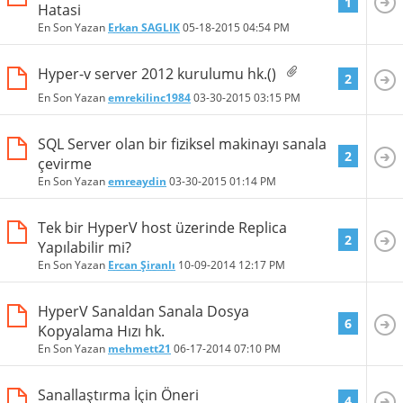
1
Hatasi
En Son Yazan
Erkan SAGLIK
05-18-2015
04:54 PM
Hyper-v server 2012 kurulumu hk.()
2
En Son Yazan
emrekilinc1984
03-30-2015
03:15 PM
SQL Server olan bir fiziksel makinayı sanala
2
çevirme
En Son Yazan
emreaydin
03-30-2015
01:14 PM
Tek bir HyperV host üzerinde Replica
2
Yapılabilir mi?
En Son Yazan
Ercan Şiranlı
10-09-2014
12:17 PM
HyperV Sanaldan Sanala Dosya
6
Kopyalama Hızı hk.
En Son Yazan
mehmett21
06-17-2014
07:10 PM
Sanallaştırma İçin Öneri
4