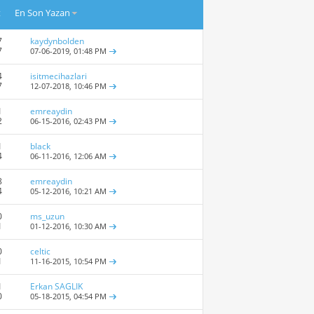
t
En Son Yazan
7
kaydynbolden
7
07-06-2019,
01:48 PM
4
isitmecihazlari
7
12-07-2018,
10:46 PM
1
emreaydin
2
06-15-2016,
02:43 PM
1
black
4
06-11-2016,
12:06 AM
8
emreaydin
4
05-12-2016,
10:21 AM
0
ms_uzun
1
01-12-2016,
10:30 AM
0
celtic
1
11-16-2015,
10:54 PM
1
Erkan SAGLIK
0
05-18-2015,
04:54 PM