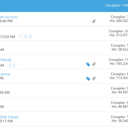
Cevaplar
/
Hi
Cevaplar: 
lum Sorunu
Hit: 260.50
04:40 PM
Cevaplar: 2
Hit: 313.97
1
2
3
 12:03 AM
Cevaplar: 
Hit: 58.62
 AM
Cevaplar: 1
 Olmali
Hit: 195.23
1
2
 AM
Cevaplar: 
ktarma
Hit: 113.93
 PM
Cevaplar: 
Hit: 44.69
:30 AM
Cevaplar: 
Hit: 48.86
 PM
Cevaplar: 
Disk Hatasi
Hit: 58.54
10:17 AM