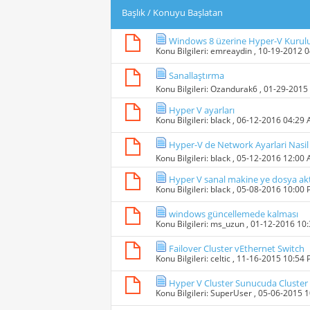
Başlık
/
Konuyu Başlatan
Windows 8 üzerine Hyper-V Kuru
Konu Bilgileri:
emreaydin
, 10-19-2012 
Sanallaştırma
Konu Bilgileri:
Ozandurak6
, 01-29-2015
Hyper V ayarları
Konu Bilgileri:
black
, 06-12-2016 04:29
Hyper-V de Network Ayarlari Nasil
Konu Bilgileri:
black
, 05-12-2016 12:00
Hyper V sanal makine ye dosya a
Konu Bilgileri:
black
, 05-08-2016 10:00
windows güncellemede kalması
Konu Bilgileri:
ms_uzun
, 01-12-2016 10
Failover Cluster vEthernet Switch
Konu Bilgileri:
celtic
, 11-16-2015 10:54
Hyper V Cluster Sunucuda Cluster 
Konu Bilgileri:
SuperUser
, 05-06-2015 