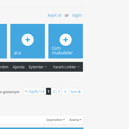
kayıt ol
or
login
tüm
ara
makaleler
ardım
Ajanda
Eylemler
Yararlı Linkler
Sayfa 1/3
1
2
3
Son
sı gösteriyor
Seçenekler
Arama