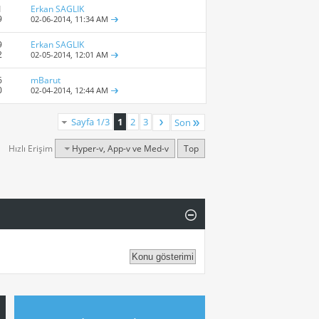
1
Erkan SAGLIK
9
02-06-2014,
11:34 AM
9
Erkan SAGLIK
2
02-05-2014,
12:01 AM
6
mBarut
0
02-04-2014,
12:44 AM
Sayfa 1/3
1
2
3
Son
Hızlı Erişim
Hyper-v, App-v ve Med-v
Top