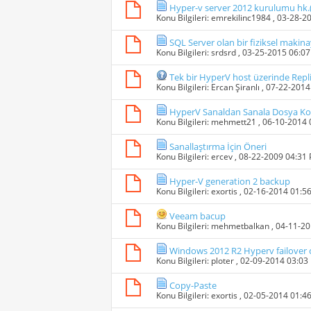
Hyper-v server 2012 kurulumu hk.(
Konu Bilgileri:
emrekilinc1984
, 03-28-2
SQL Server olan bir fiziksel makin
Konu Bilgileri:
srdsrd
, 03-25-2015 06:0
Tek bir HyperV host üzerinde Replic
Konu Bilgileri:
Ercan Şiranlı
, 07-22-201
HyperV Sanaldan Sanala Dosya Ko
Konu Bilgileri:
mehmett21
, 06-10-2014
Sanallaştırma İçin Öneri
Konu Bilgileri:
ercev
, 08-22-2009 04:31
Hyper-V generation 2 backup
Konu Bilgileri:
exortis
, 02-16-2014 01:5
Veeam bacup
Konu Bilgileri:
mehmetbalkan
, 04-11-2
Windows 2012 R2 Hyperv failover 
Konu Bilgileri:
ploter
, 02-09-2014 03:03
Copy-Paste
Konu Bilgileri:
exortis
, 02-05-2014 01:4