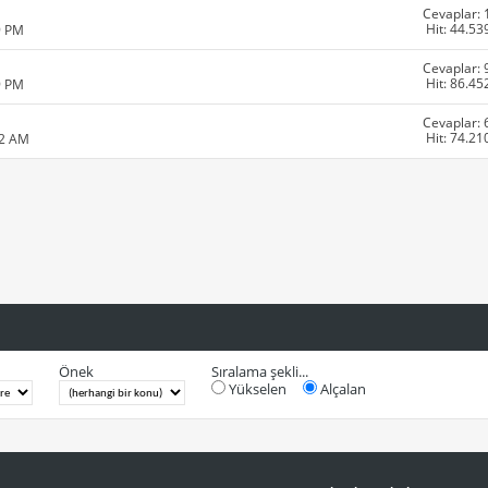
Cevaplar: 
Hit: 44.53
9 PM
Cevaplar: 
Hit: 86.45
9 PM
Cevaplar: 
Hit: 74.21
22 AM
Önek
Sıralama şekli...
Yükselen
Alçalan