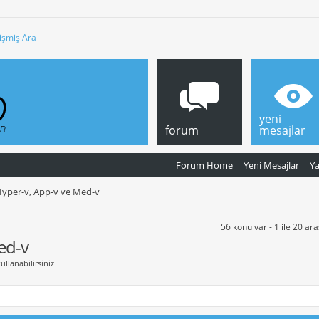
işmiş Ara
yeni
forum
mesajlar
Forum Home
Yeni Mesajlar
Y
yper-v, App-v ve Med-v
56 konu var - 1 ile 20 ara
ed-v
ullanabilirsiniz