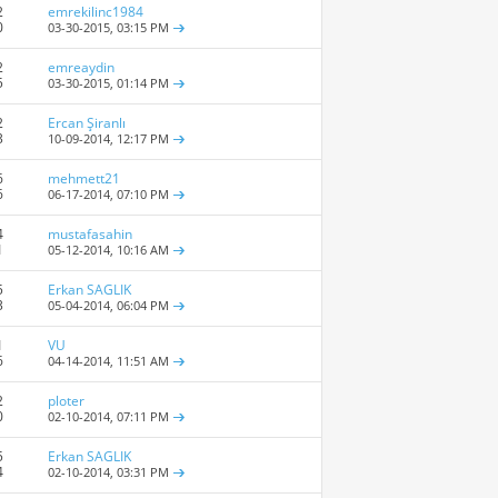
2
emrekilinc1984
0
03-30-2015,
03:15 PM
2
emreaydin
5
03-30-2015,
01:14 PM
2
Ercan Şiranlı
3
10-09-2014,
12:17 PM
6
mehmett21
6
06-17-2014,
07:10 PM
4
mustafasahin
1
05-12-2014,
10:16 AM
5
Erkan SAGLIK
3
05-04-2014,
06:04 PM
1
VU
6
04-14-2014,
11:51 AM
2
ploter
0
02-10-2014,
07:11 PM
5
Erkan SAGLIK
4
02-10-2014,
03:31 PM