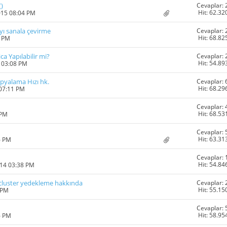
Cevaplar: 
)
Hit: 62.32
015 08:04 PM
Cevaplar: 
ayı sanala çevirme
Hit: 68.82
7 PM
Cevaplar: 
a Yapılabilir mi?
Hit: 54.89
4 03:08 PM
Cevaplar: 
pyalama Hızı hk.
Hit: 68.29
 07:11 PM
Cevaplar: 
Hit: 68.53
 PM
Cevaplar: 
Hit: 63.31
6 PM
Cevaplar: 
Hit: 54.84
014 03:38 PM
Cevaplar: 
cluster yedekleme hakkında
Hit: 55.15
 PM
Cevaplar: 
Hit: 58.95
6 PM