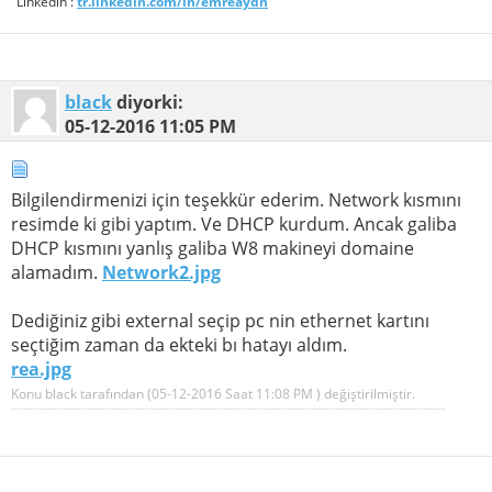
Linkedin :
tr.linkedin.com/in/emreaydn
black
diyorki:
05-12-2016
11:05 PM
Bilgilendirmenizi için teşekkür ederim. Network kısmını
resimde ki gibi yaptım. Ve DHCP kurdum. Ancak galiba
DHCP kısmını yanlış galiba W8 makineyi domaine
alamadım.
Network2.jpg
Dediğiniz gibi external seçip pc nin ethernet kartını
seçtiğim zaman da ekteki bı hatayı aldım.
rea.jpg
Konu black tarafından (05-12-2016 Saat
11:08 PM
) değiştirilmiştir.