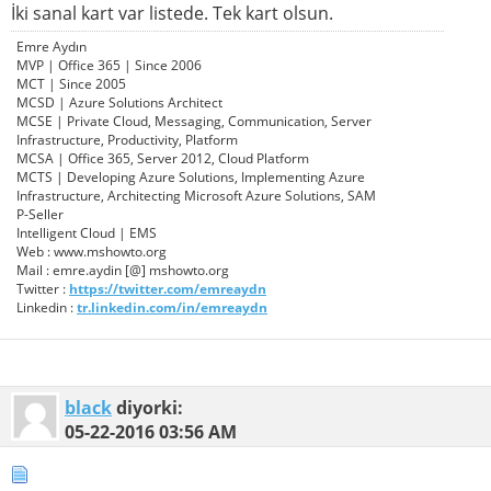
İki sanal kart var listede. Tek kart olsun.
Emre Aydın
MVP | Office 365 | Since 2006
MCT | Since 2005
MCSD | Azure Solutions Architect
MCSE | Private Cloud, Messaging, Communication, Server
Infrastructure, Productivity, Platform
MCSA | Office 365, Server 2012, Cloud Platform
MCTS | Developing Azure Solutions, Implementing Azure
Infrastructure, Architecting Microsoft Azure Solutions, SAM
P-Seller
Intelligent Cloud | EMS
Web : www.mshowto.org
Mail : emre.aydin [@] mshowto.org
Twitter :
https://twitter.com/emreaydn
Linkedin :
tr.linkedin.com/in/emreaydn
black
diyorki:
05-22-2016
03:56 AM