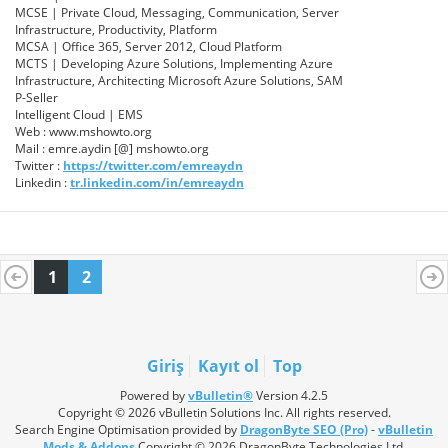
MCSE | Private Cloud, Messaging, Communication, Server
Infrastructure, Productivity, Platform
MCSA | Office 365, Server 2012, Cloud Platform
MCTS | Developing Azure Solutions, Implementing Azure
Infrastructure, Architecting Microsoft Azure Solutions, SAM
P-Seller
Intelligent Cloud | EMS
Web : www.mshowto.org
Mail : emre.aydin [@] mshowto.org
Twitter :
https://twitter.com/emreaydn
Linkedin :
tr.linkedin.com/in/emreaydn
1
2
Giriş
Kayıt ol
Top
Powered by
vBulletin®
Version 4.2.5
Copyright © 2026 vBulletin Solutions Inc. All rights reserved.
Search Engine Optimisation provided by
DragonByte SEO (Pro)
-
vBulletin
Mods & Addons
Copyright © 2026 DragonByte Technologies Ltd.