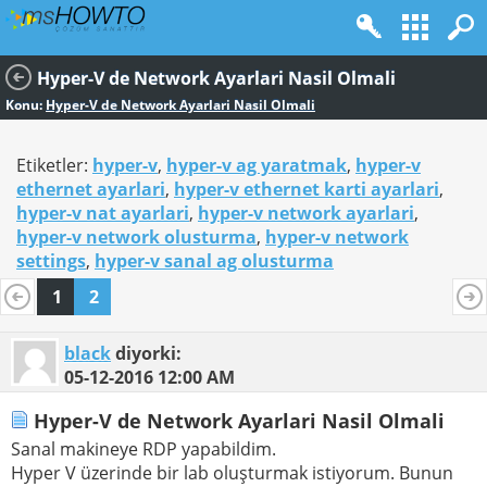
Hyper-V de Network Ayarlari Nasil Olmali
Konu:
Hyper-V de Network Ayarlari Nasil Olmali
Etiketler:
hyper-v
,
hyper-v ag yaratmak
,
hyper-v
ethernet ayarlari
,
hyper-v ethernet karti ayarlari
,
hyper-v nat ayarlari
,
hyper-v network ayarlari
,
hyper-v network olusturma
,
hyper-v network
settings
,
hyper-v sanal ag olusturma
1
2
black
diyorki:
05-12-2016
12:00 AM
Hyper-V de Network Ayarlari Nasil Olmali
Sanal makineye RDP yapabildim.
Hyper V üzerinde bir lab oluşturmak istiyorum. Bunun