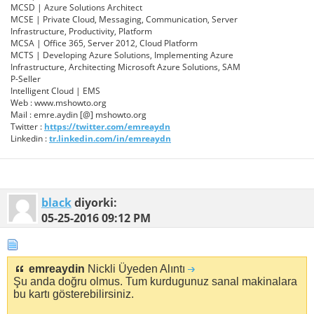
MCSD | Azure Solutions Architect
MCSE | Private Cloud, Messaging, Communication, Server
Infrastructure, Productivity, Platform
MCSA | Office 365, Server 2012, Cloud Platform
MCTS | Developing Azure Solutions, Implementing Azure
Infrastructure, Architecting Microsoft Azure Solutions, SAM
P-Seller
Intelligent Cloud | EMS
Web : www.mshowto.org
Mail : emre.aydin [@] mshowto.org
Twitter :
https://twitter.com/emreaydn
Linkedin :
tr.linkedin.com/in/emreaydn
black
diyorki:
05-25-2016
09:12 PM
emreaydin
Nickli Üyeden Alıntı
Şu anda doğru olmus. Tum kurdugunuz sanal makinalara
bu kartı gösterebilirsiniz.