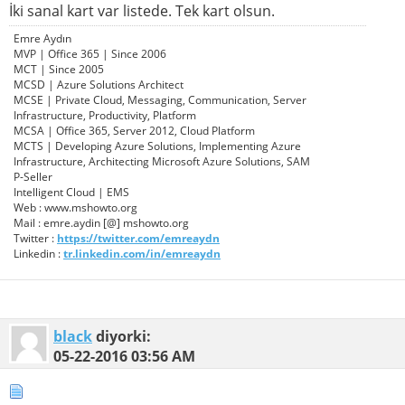
İki sanal kart var listede. Tek kart olsun.
Emre Aydın
MVP | Office 365 | Since 2006
MCT | Since 2005
MCSD | Azure Solutions Architect
MCSE | Private Cloud, Messaging, Communication, Server
Infrastructure, Productivity, Platform
MCSA | Office 365, Server 2012, Cloud Platform
MCTS | Developing Azure Solutions, Implementing Azure
Infrastructure, Architecting Microsoft Azure Solutions, SAM
P-Seller
Intelligent Cloud | EMS
Web : www.mshowto.org
Mail : emre.aydin [@] mshowto.org
Twitter :
https://twitter.com/emreaydn
Linkedin :
tr.linkedin.com/in/emreaydn
black
diyorki:
05-22-2016
03:56 AM