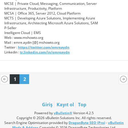
MCSE | Private Cloud, Messaging, Communication, Server
Infrastructure, Productivity, Platform
MCSA | Office 365, Server 2012, Cloud Platform
MCTS | Developing Azure Solutions, Implementing Azure
Infrastructure, Architecting Microsoft Azure Solutions, SAM
P-Seller
Intelligent Cloud | EMS
Web : www.mshowto.org
Mail : emre.aydin [@] mshowto.org
Twitter :
https://twitter.com/emreaydn
Linkedin :
tr.linkedin.com/in/emreaydn
1
2
Giriş
Kayıt ol
Top
Powered by
vBulletin®
Version 4.2.5
Copyright © 2026 vBulletin Solutions Inc. All rights reserved.
Search Engine Optimisation provided by
DragonByte SEO (Pro)
-
vBulletin
Mods & Addons
Copyright © 2026 DragonByte Technologies Ltd.