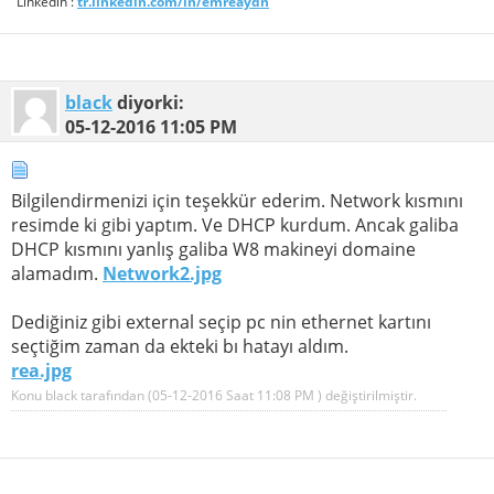
Linkedin :
tr.linkedin.com/in/emreaydn
black
diyorki:
05-12-2016
11:05 PM
Bilgilendirmenizi için teşekkür ederim. Network kısmını
resimde ki gibi yaptım. Ve DHCP kurdum. Ancak galiba
DHCP kısmını yanlış galiba W8 makineyi domaine
alamadım.
Network2.jpg
Dediğiniz gibi external seçip pc nin ethernet kartını
seçtiğim zaman da ekteki bı hatayı aldım.
rea.jpg
Konu black tarafından (05-12-2016 Saat
11:08 PM
) değiştirilmiştir.