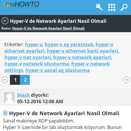
Hyper-V de Network Ayarlari Nasil Olmali
Konu:
Hyper-V de Network Ayarlari Nasil Olmali
Etiketler:
hyper-v
,
hyper-v ag yaratmak
,
hyper-v
ethernet ayarlari
,
hyper-v ethernet karti ayarlari
,
hyper-v nat ayarlari
,
hyper-v network ayarlari
,
hyper-v network olusturma
,
hyper-v network
settings
,
hyper-v sanal ag olusturma
1
2
black
diyorki:
05-12-2016
12:00 AM
Hyper-V de Network Ayarlari Nasil Olmali
Sanal makineye RDP yapabildim.
Hyper V üzerinde bir lab oluşturmak istiyorum. Bunun