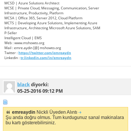
MCSD | Azure Solutions Architect
MCSE | Private Cloud, Messaging, Communication, Server
Infrastructure, Productivity, Platform
MCSA | Office 365, Server 2012, Cloud Platform
MCTS | Developing Azure Solutions, Implementing Azure
Infrastructure, Architecting Microsoft Azure Solutions, SAM
P-Seller
Intelligent Cloud | EMS
Web : www.mshowto.org
Mail : emre.aydin [@] mshowto.org
Twitter :
https://twitter.com/emreaydn
Linkedin :
tr.linkedin.com/in/emreaydn
black
diyorki:
05-25-2016
09:12 PM
emreaydin
Nickli Üyeden Alıntı
Şu anda doğru olmus. Tum kurdugunuz sanal makinalara
bu kartı gösterebilirsiniz.