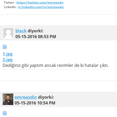
Twitter :
https://twitter.com/emreaydn
Linkedin :
tr.linkedin.com/in/emreaydn
black
diyorki:
05-15-2016
08:53 PM
1.jpg
2.jpg
Dediğiniz gibi yaptım ancak resimler de ki hatalar çıktı.
emreaydin
diyorki:
05-15-2016
10:54 PM