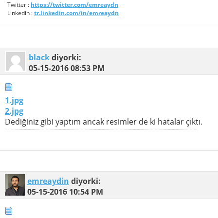
Twitter :
https://twitter.com/emreaydn
Linkedin :
tr.linkedin.com/in/emreaydn
black
diyorki:
05-15-2016
08:53 PM
1.jpg
2.jpg
Dediğiniz gibi yaptım ancak resimler de ki hatalar çıktı.
emreaydin
diyorki:
05-15-2016
10:54 PM