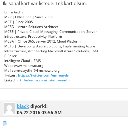
İki sanal kart var listede. Tek kart olsun.
Emre Aydın
MVP | Office 365 | Since 2006
MCT | Since 2005
MCSD | Azure Solutions Architect
MCSE | Private Cloud, Messaging, Communication, Server
Infrastructure, Productivity, Platform
MCSA | Office 365, Server 2012, Cloud Platform
MCTS | Developing Azure Solutions, Implementing Azure
Infrastructure, Architecting Microsoft Azure Solutions, SAM
P-Seller
Intelligent Cloud | EMS
Web : www.mshowto.org
Mail : emre.aydin [@] mshowto.org
Twitter :
https://twitter.com/emreaydn
Linkedin :
tr.linkedin.com/in/emreaydn
black
diyorki:
05-22-2016
03:56 AM