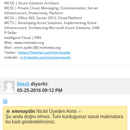
MCSD | Azure Solutions Architect
MCSE | Private Cloud, Messaging, Communication, Server
Infrastructure, Productivity, Platform
MCSA | Office 365, Server 2012, Cloud Platform
MCTS | Developing Azure Solutions, Implementing Azure
Infrastructure, Architecting Microsoft Azure Solutions, SAM
P-Seller
Intelligent Cloud | EMS
Web : www.mshowto.org
Mail : emre.aydin [@] mshowto.org
Twitter :
https://twitter.com/emreaydn
Linkedin :
tr.linkedin.com/in/emreaydn
black
diyorki:
05-25-2016
09:12 PM
emreaydin
Nickli Üyeden Alıntı
Şu anda doğru olmus. Tum kurdugunuz sanal makinalara
bu kartı gösterebilirsiniz.