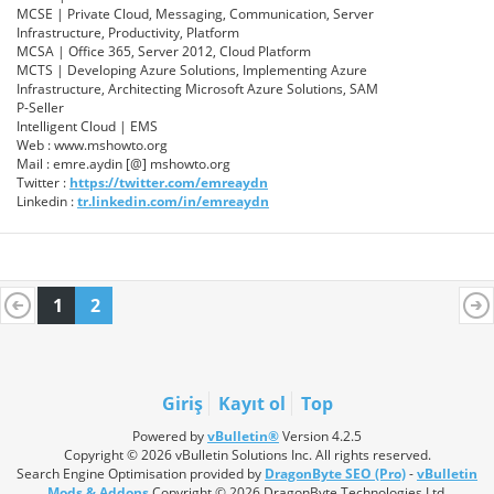
MCSE | Private Cloud, Messaging, Communication, Server
Infrastructure, Productivity, Platform
MCSA | Office 365, Server 2012, Cloud Platform
MCTS | Developing Azure Solutions, Implementing Azure
Infrastructure, Architecting Microsoft Azure Solutions, SAM
P-Seller
Intelligent Cloud | EMS
Web : www.mshowto.org
Mail : emre.aydin [@] mshowto.org
Twitter :
https://twitter.com/emreaydn
Linkedin :
tr.linkedin.com/in/emreaydn
1
2
Giriş
Kayıt ol
Top
Powered by
vBulletin®
Version 4.2.5
Copyright © 2026 vBulletin Solutions Inc. All rights reserved.
Search Engine Optimisation provided by
DragonByte SEO (Pro)
-
vBulletin
Mods & Addons
Copyright © 2026 DragonByte Technologies Ltd.