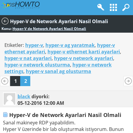
Hyper-V de Network Ayarlari Nasil Olmali
Konu:
Hyper-V de Network Ayarlari Nasil Olmali
Etiketler:
hyper-v
,
hyper-v ag yaratmak
,
hyper-v
ethernet ayarlari
,
hyper-v ethernet karti ayarlari
,
hyper-v nat ayarlari
,
hyper-v network ayarlari
,
hyper-v network olusturma
,
hyper-v network
settings
,
hyper-v sanal ag olusturma
1
2
black
diyorki:
05-12-2016
12:00 AM
Hyper-V de Network Ayarlari Nasil Olmali
Sanal makineye RDP yapabildim.
Hyper V üzerinde bir lab oluşturmak istiyorum. Bunun