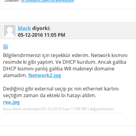
Linkedin :
tr.linkedin.com/in/emreaydn
black
diyorki:
05-12-2016
11:05 PM
Bilgilendirmenizi için teşekkür ederim. Network kısmını
resimde ki gibi yaptım. Ve DHCP kurdum. Ancak galiba
DHCP kısmını yanlış galiba W8 makineyi domaine
alamadım.
Network2.jpg
Dediğiniz gibi external seçip pc nin ethernet kartını
seçtiğim zaman da ekteki bı hatayı aldım.
rea.jpg
Konu black tarafından (05-12-2016 Saat
11:08 PM
) değiştirilmiştir.