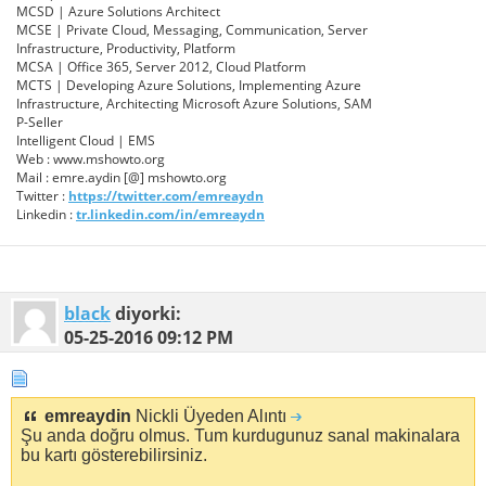
MCSD | Azure Solutions Architect
MCSE | Private Cloud, Messaging, Communication, Server
Infrastructure, Productivity, Platform
MCSA | Office 365, Server 2012, Cloud Platform
MCTS | Developing Azure Solutions, Implementing Azure
Infrastructure, Architecting Microsoft Azure Solutions, SAM
P-Seller
Intelligent Cloud | EMS
Web : www.mshowto.org
Mail : emre.aydin [@] mshowto.org
Twitter :
https://twitter.com/emreaydn
Linkedin :
tr.linkedin.com/in/emreaydn
black
diyorki:
05-25-2016
09:12 PM
emreaydin
Nickli Üyeden Alıntı
Şu anda doğru olmus. Tum kurdugunuz sanal makinalara
bu kartı gösterebilirsiniz.