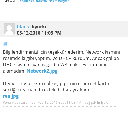
Linkedin :
tr.linkedin.com/in/emreaydn
black
diyorki:
05-12-2016
11:05 PM
Bilgilendirmenizi için teşekkür ederim. Network kısmını
resimde ki gibi yaptım. Ve DHCP kurdum. Ancak galiba
DHCP kısmını yanlış galiba W8 makineyi domaine
alamadım.
Network2.jpg
Dediğiniz gibi external seçip pc nin ethernet kartını
seçtiğim zaman da ekteki bı hatayı aldım.
rea.jpg
Konu black tarafından (05-12-2016 Saat
11:08 PM
) değiştirilmiştir.