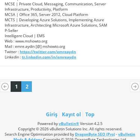
MCSE | Private Cloud, Messaging, Communication, Server
Infrastructure, Productivity, Platform
MCSA | Office 365, Server 2012, Cloud Platform
MCTS | Developing Azure Solutions, Implementing Azure
Infrastructure, Architecting Microsoft Azure Solutions, SAM
P-Seller
Intelligent Cloud | EMS
Web : www.mshowto.org
Mail : emre.aydin [@] mshowto.org
Twitter :
https://twitter.com/emreaydn
Linkedin :
tr.linkedin.com/in/emreaydn
1
2
Giriş
Kayıt ol
Top
Powered by
vBulletin®
Version 4.2.5
Copyright © 2026 vBulletin Solutions Inc. All rights reserved.
Search Engine Optimisation provided by
DragonByte SEO (Pro)
-
vBulletin
Mods & Addons
Copyright © 2026 DragonByte Technologies Ltd.