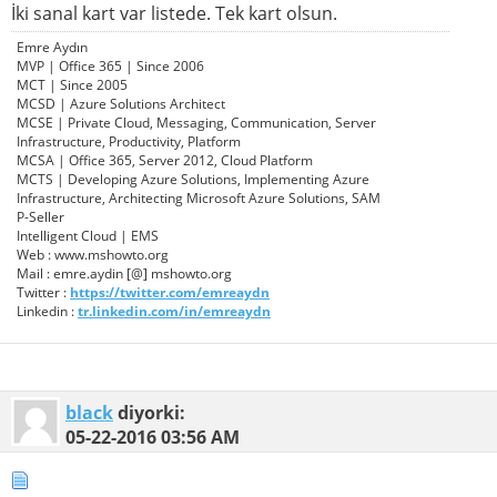
İki sanal kart var listede. Tek kart olsun.
Emre Aydın
MVP | Office 365 | Since 2006
MCT | Since 2005
MCSD | Azure Solutions Architect
MCSE | Private Cloud, Messaging, Communication, Server
Infrastructure, Productivity, Platform
MCSA | Office 365, Server 2012, Cloud Platform
MCTS | Developing Azure Solutions, Implementing Azure
Infrastructure, Architecting Microsoft Azure Solutions, SAM
P-Seller
Intelligent Cloud | EMS
Web : www.mshowto.org
Mail : emre.aydin [@] mshowto.org
Twitter :
https://twitter.com/emreaydn
Linkedin :
tr.linkedin.com/in/emreaydn
black
diyorki:
05-22-2016
03:56 AM