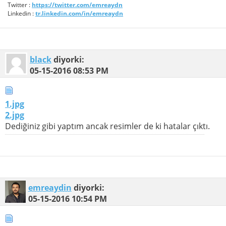
Twitter :
https://twitter.com/emreaydn
Linkedin :
tr.linkedin.com/in/emreaydn
black
diyorki:
05-15-2016
08:53 PM
1.jpg
2.jpg
Dediğiniz gibi yaptım ancak resimler de ki hatalar çıktı.
emreaydin
diyorki:
05-15-2016
10:54 PM