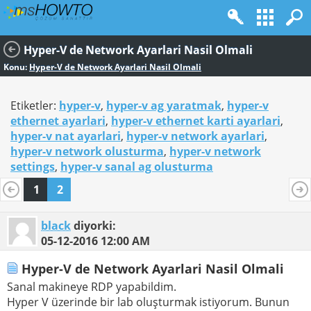
Hyper-V de Network Ayarlari Nasil Olmali
Konu:
Hyper-V de Network Ayarlari Nasil Olmali
Etiketler:
hyper-v
,
hyper-v ag yaratmak
,
hyper-v
ethernet ayarlari
,
hyper-v ethernet karti ayarlari
,
hyper-v nat ayarlari
,
hyper-v network ayarlari
,
hyper-v network olusturma
,
hyper-v network
settings
,
hyper-v sanal ag olusturma
1
2
black
diyorki:
05-12-2016
12:00 AM
Hyper-V de Network Ayarlari Nasil Olmali
Sanal makineye RDP yapabildim.
Hyper V üzerinde bir lab oluşturmak istiyorum. Bunun